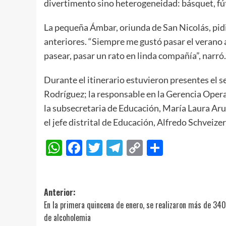
divertimento sino heterogeneidad: básquet, fútb
La pequeña Ámbar, oriunda de San Nicolás, pidió 
anteriores. “Siempre me gustó pasar el verano a
pasear, pasar un rato en linda compañía”, narró.
Durante el itinerario estuvieron presentes el 
Rodríguez; la responsable en la Gerencia Ope
la subsecretaria de Educación, María Laura Arue
el jefe distrital de Educación, Alfredo Schveize
WhatsApp
Facebook
Twitter
Telegram
Copy
Compart
Link
Navegación
Anterior:
En la primera quincena de enero, se realizaron más de 34
de
de alcoholemia