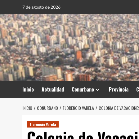
Saltar
7 de agosto de 2026
al
contenido
Inicio
Actualidad
Conurbano
Provincia
C
INICIO
CONURBANO
FLORENCIO VARELA
COLONIA DE VACACIONES
Florencio Varela
Colonia de Vacac