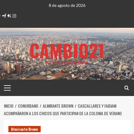
Saltar
8 de agosto de 2026
al
Facebook
Twitter
Instagram
contenido
CAMBIO21
NOTICIAS DEL CONURBANO
Menú
principal
INICIO
CONURBANO
ALMIRANTE BROWN
CASCALLARES Y FABIANI
ACOMPAÑARON A LOS CHICOS QUE PARTICIPAN DE LA COLONIA DE VERANO
Almirante Brown