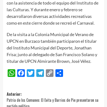
con la asistencia de todo el equipo del Instituto de
las Culturas. Y durante enero y febrero se
desarrollaron diversas actividades recreativas
como en este cierre donde se recreó el Carnaval.
De la visita a la Colonia Municipal de Verano de
UPCN en Burzaco también participaron el titular
del Instituto Municipal del Deporte, Jonathan
Frisa; junto al delegado de San Francisco Solano y
titular de UPCN Almirante Brown, José Vélez.
WhatsApp
Facebook
Twitter
Telegram
Copy
Compartir
Link
Navegación
Anterior:
Patria de lxs Comunes: El Evita y Barrios de Pie presentaron su
de
partido político