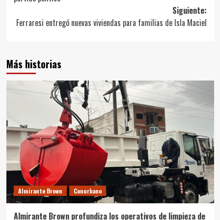
entradas
Siguiente:
Ferraresi entregó nuevas viviendas para familias de Isla Maciel
Más historias
Almirante Brown
Conurbano
Almirante Brown profundiza los operativos de limpieza de