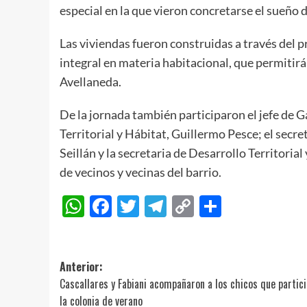
especial en la que vieron concretarse el sueño d
Las viviendas fueron construidas a través del
integral en materia habitacional, que permitir
Avellaneda.
De la jornada también participaron el jefe de 
Territorial y Hábitat, Guillermo Pesce; el secr
Seillán y la secretaria de Desarrollo Territoria
de vecinos y vecinas del barrio.
WhatsApp
Facebook
Twitter
Telegram
Copy
Compart
Link
Navegación
Anterior:
Cascallares y Fabiani acompañaron a los chicos que partic
de
la colonia de verano