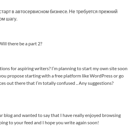
 старт в автосервисном бизнесе. Не требуется прежний
ом шагу.
 Will there be a part 2?
ons for aspiring writers? I’m planning to start my own site soon
d you propose starting with a free platform like WordPress or go
es out there that I’m totally confused .. Any suggestions?
ur blog and wanted to say that I have really enjoyed browsing
ribing to your feed and I hope you write again soon!