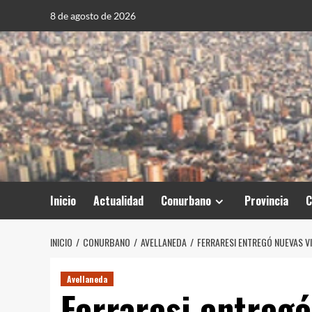
Saltar
8 de agosto de 2026
al
contenido
Inicio
Actualidad
Conurbano
Provincia
C
INICIO
CONURBANO
AVELLANEDA
FERRARESI ENTREGÓ NUEVAS VI
Avellaneda
Ferraresi entregó