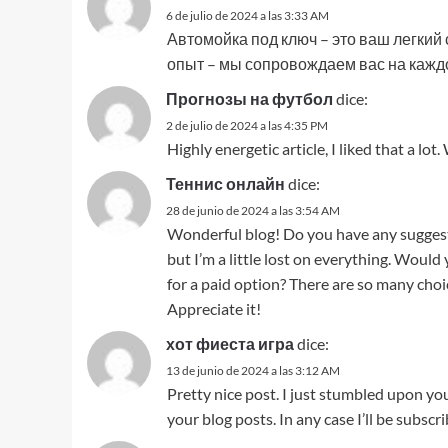
6 de julio de 2024 a las 3:33 AM
Автомойка под ключ – это ваш легкий
опыт – мы сопровождаем вас на кажд
Прогнозы на футбол
dice:
2 de julio de 2024 a las 4:35 PM
Highly energetic article, I liked that a lot.
Теннис онлайн
dice:
28 de junio de 2024 a las 3:54 AM
Wonderful blog! Do you have any suggesti
but I’m a little lost on everything. Woul
for a paid option? There are so many choic
Appreciate it!
хот фиеста игра
dice:
13 de junio de 2024 a las 3:12 AM
Pretty nice post. I just stumbled upon yo
your blog posts. In any case I’ll be subsc