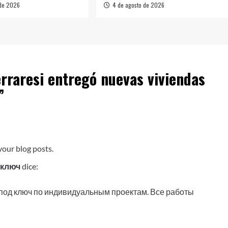
 de 2026
4 de agosto de 2026
erraresi entregó nuevas viviendas
”
your blog posts.
 ключ
dice:
под ключ по индивидуальным проектам. Все работы