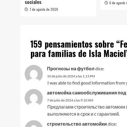
sociales
6 de agosto
7 de agosto de 2026
159 pensamientos sobre “
F
para familias de Isla Maciel
Прогнозы на футбол
dice:
10 de julio de 2024 a las 1:13 PM
I was able to find good information from 
автомойка самообслуживания под
7 de julio de 2024 a las 9:10 AM
Предлагаем строительство автомоек 
выполняются в срок и с гарантией.
строительство автомойки
dice: