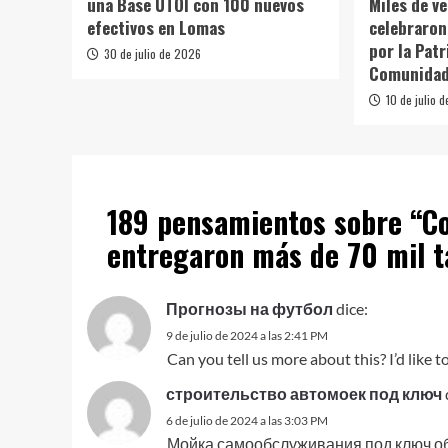
una Base UTOI con 100 nuevos
Miles de v
efectivos en Lomas
celebraron
por la Patr
30 de julio de 2026
Comunida
10 de julio 
189 pensamientos sobre “
Co
entregaron más de 70 mil t
Прогнозы на футбол
dice:
9 de julio de 2024 a las 2:41 PM
Can you tell us more about this? I’d like t
строительство автомоек под ключ
6 de julio de 2024 a las 3:03 PM
Мойка самообслуживания под ключ об