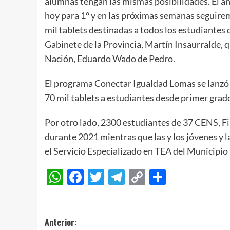
alumnas tengan las mismas posibilidades. El añ
hoy para 1° y en las próximas semanas seguiremo
mil tablets destinadas a todos los estudiantes d
Gabinete de la Provincia, Martín Insaurralde, qu
Nación, Eduardo Wado de Pedro.
El programa Conectar Igualdad Lomas se lanzó e
70 mil tablets a estudiantes desde primer grad
Por otro lado, 2300 estudiantes de 37 CENS, Fi
durante 2021 mientras que las y los jóvenes y l
el Servicio Especializado en TEA del Municipio
WhatsApp
Facebook
Twitter
Telegram
Copy
Compart
Link
Navegación
Anterior: