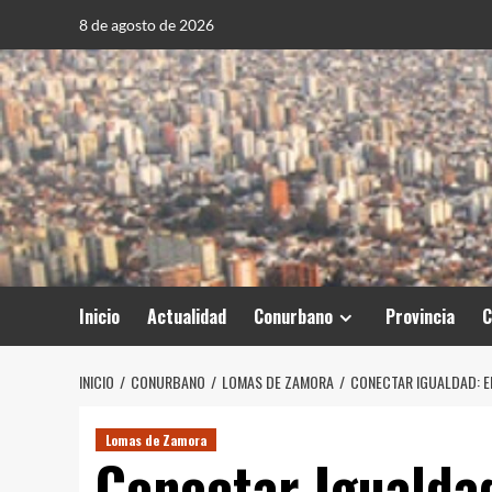
Saltar
8 de agosto de 2026
al
contenido
Inicio
Actualidad
Conurbano
Provincia
C
INICIO
CONURBANO
LOMAS DE ZAMORA
CONECTAR IGUALDAD: E
Lomas de Zamora
Conectar Igualdad