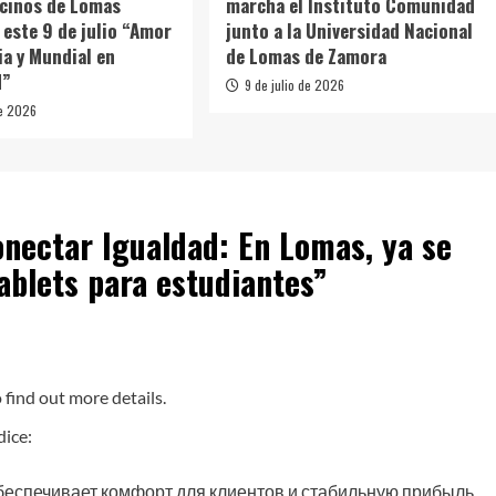
ecinos de Lomas
marcha el Instituto Comunidad
 este 9 de julio “Amor
junto a la Universidad Nacional
ia y Mundial en
de Lomas de Zamora
d”
9 de julio de 2026
de 2026
nectar Igualdad: En Lomas, ya se
ablets para estudiantes
”
o find out more details.
dice:
еспечивает комфорт для клиентов и стабильную прибыль