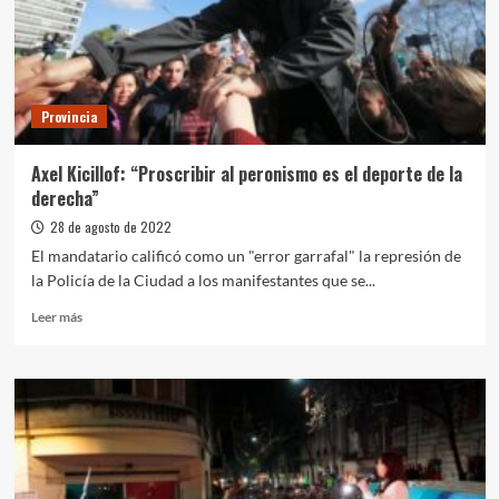
integración
socio
urbana
con
los
Provincia
municipios
de
Avellaneda,
Axel Kicillof: “Proscribir al peronismo es el deporte de la
Castelli
derecha”
y
Presidente
28 de agosto de 2022
Perón
El mandatario calificó como un "error garrafal" la represión de
la Policía de la Ciudad a los manifestantes que se...
Leer
Leer más
más
sobre
Axel
Kicillof:
“Proscribir
al
peronismo
es