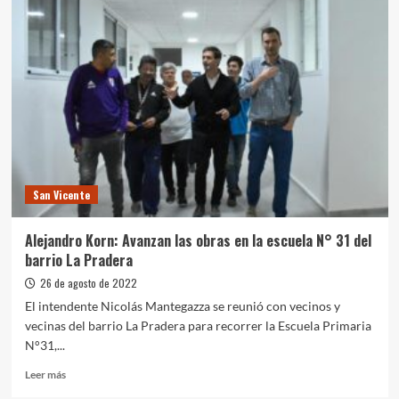
Joven:
La
Provincia
presentó
el
programa
para
capacitar
estudiantes
en
seguridad
San Vicente
vial
Alejandro Korn: Avanzan las obras en la escuela N° 31 del
barrio La Pradera
26 de agosto de 2022
El intendente Nicolás Mantegazza se reunió con vecinos y
vecinas del barrio La Pradera para recorrer la Escuela Primaria
N°31,...
Leer
Leer más
más