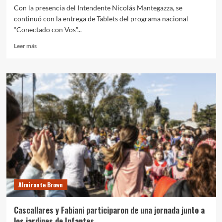
Con la presencia del Intendente Nicolás Mantegazza, se
continuó con la entrega de Tablets del programa nacional
“Conectado con Vos”...
Leer
Leer más
más
sobre
Entrega
de
la
tablet
n°
3000
para
adultos
mayores
Almirante Brown
Cascallares y Fabiani participaron de una jornada junto a
los jardines de Infantes