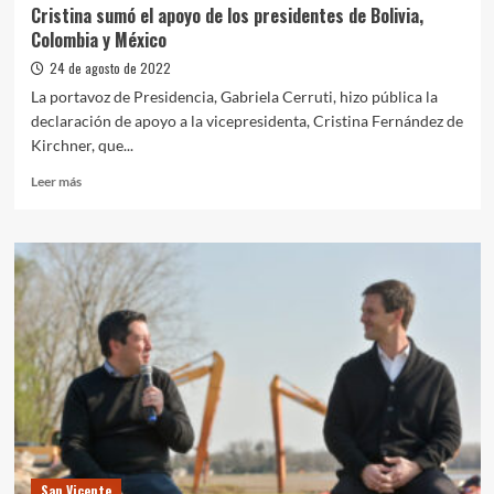
Cristina sumó el apoyo de los presidentes de Bolivia,
Colombia y México
24 de agosto de 2022
La portavoz de Presidencia, Gabriela Cerruti, hizo pública la
declaración de apoyo a la vicepresidenta, Cristina Fernández de
Kirchner, que...
Leer
Leer más
más
sobre
Cristina
sumó
el
apoyo
de
los
presidentes
de
Bolivia,
Colombia
y
México
San Vicente