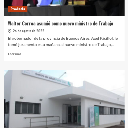
San
Provincia
Vicente
Walter Correa asumió como nuevo ministro de Trabajo
24 de agosto de 2022
El gobernador de la provincia de Buenos Aires, Axel Kicillof, le
tomó juramento esta mañana al nuevo ministro de Trabajo,...
Leer
Leer más
más
sobre
Walter
Correa
asumió
como
nuevo
ministro
de
Trabajo