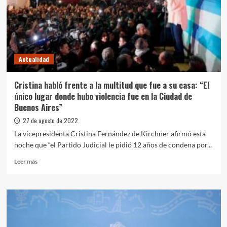
el
deporte
de
la
derecha”
Actualidad
Cristina habló frente a la multitud que fue a su casa: “El
único lugar donde hubo violencia fue en la Ciudad de
Buenos Aires”
27 de agosto de 2022
La vicepresidenta Cristina Fernández de Kirchner afirmó esta
noche que “el Partido Judicial le pidió 12 años de condena por...
Leer
Leer más
más
sobre
Cristina
habló
frente
a