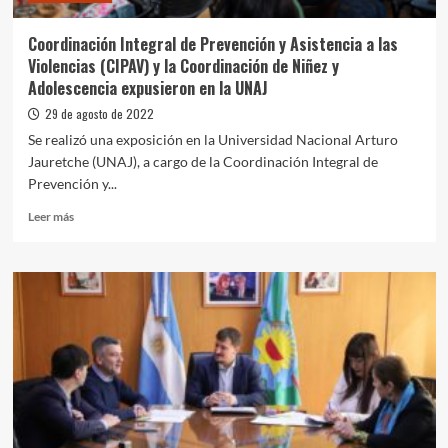
Coordinación Integral de Prevención y Asistencia a las
Violencias (CIPAV) y la Coordinación de Niñez y
Adolescencia expusieron en la UNAJ
29 de agosto de 2022
Se realizó una exposición en la Universidad Nacional Arturo
Jauretche (UNAJ), a cargo de la Coordinación Integral de
Prevención y...
Leer
Leer más
más
sobre
Coordinación
Integral
de
Prevención
y
Asistencia
a
las
Violencias
(CIPAV)