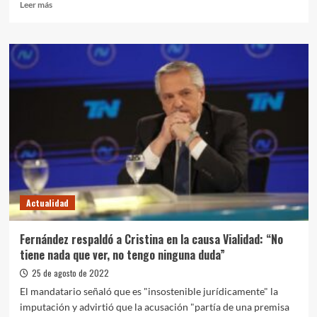
Leer
Leer más
más
sobre
El
Municipio
presentó
la
Expo
Universidad
“Futuro
Brown
2022”
Actualidad
Fernández respaldó a Cristina en la causa Vialidad: “No
tiene nada que ver, no tengo ninguna duda”
25 de agosto de 2022
El mandatario señaló que es "insostenible jurídicamente" la
imputación y advirtió que la acusación "partía de una premisa