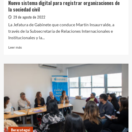
Nuevo sistema digital para registrar organizaciones de
la sociedad civil
29 de agosto de 2022
La Jefatura de Gabinete que conduce Martín Insaurralde, a
través de la Subsecretaría de Relaciones Internacionales e
Institucionales y la...
Leer
Leer más
más
sobre
Nuevo
sistema
digital
para
registrar
organizaciones
de
la
sociedad
civil
Berazategui