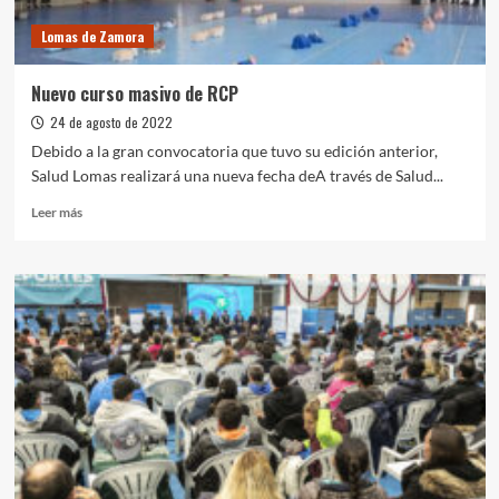
primaria
Lomas de Zamora
Nuevo curso masivo de RCP
24 de agosto de 2022
Debido a la gran convocatoria que tuvo su edición anterior,
Salud Lomas realizará una nueva fecha deA través de Salud...
Leer
Leer más
más
sobre
Nuevo
curso
masivo
de
RCP