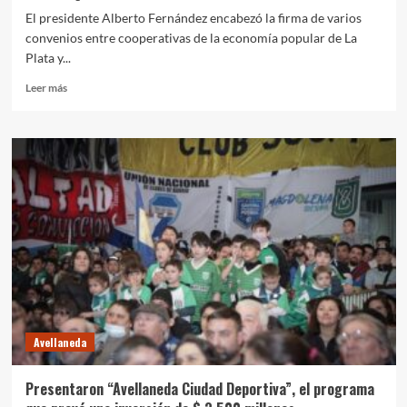
El presidente Alberto Fernández encabezó la firma de varios
convenios entre cooperativas de la economía popular de La
Plata y...
Leer
Leer más
más
sobre
Alberto
y
Pérsico
encabezaron
la
firma
de
convenios
entre
cooperativas
de
la
Avellaneda
economía
popular
y
Presentaron “Avellaneda Ciudad Deportiva”, el programa
la