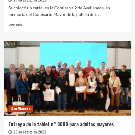
Se colocó un cartel en la Comisaría 2 de Avellaneda, en
memoria del Comisario Mayor de la policía de la...
Leer
Leer más
más
sobre
Violencia
institucional:
Señalizan
la
comisaría
2
de
Avellaneda
en
memoria
del
Comisario
San Vicente
Jorge
Omar
Gutiérrez
Entrega de la tablet n° 3000 para adultos mayores
29 de agosto de 2022