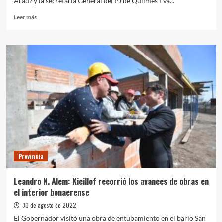
Arauz y la secretaria General del PJ de Quilmes Eva...
Leer
Leer más
más
sobre
Desde
el
PJ
Quilmes
llaman
a
“seguir
acompañando
y
defendiendo
a
Cristina”
Provincia
Leandro N. Alem: Kicillof recorrió los avances de obras en
el interior bonaerense
30 de agosto de 2022
El Gobernador visitó una obra de entubamiento en el bario San