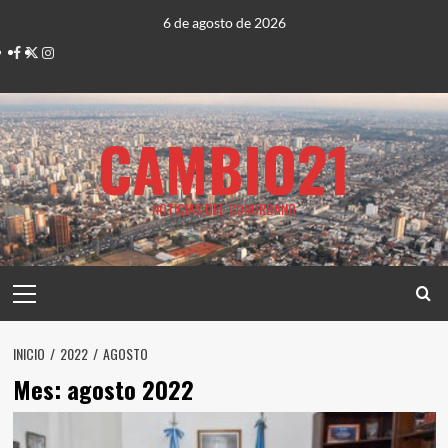
Saltar
6 de agosto de 2026
al
Facebook
Twitter
Instagram
contenido
CAMBIO21
NOTICIAS DEL CONURBANO
Menú
principal
INICIO
2022
AGOSTO
Mes:
agosto 2022