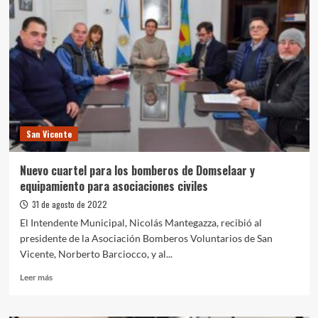
San Vicente
Nuevo cuartel para los bomberos de Domselaar y
equipamiento para asociaciones civiles
31 de agosto de 2022
El Intendente Municipal, Nicolás Mantegazza, recibió al
presidente de la Asociación Bomberos Voluntarios de San
Vicente, Norberto Barciocco, y al...
Leer
Leer más
más
sobre
Nuevo