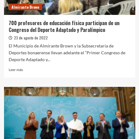
Almirante Brown
700 profesores de educación física participan de un
Congreso del Deporte Adaptado y Paralímpico
23 de agosto de 2022
El Municipio de Almirante Brown y la Subsecretaría de
Deportes bonaerense llevan adelante el “Primer Congreso de
Deporte Adaptado y...
Leer
Leer más
más
sobre
700
profesores
de
educación
física
participan
de
un
Congreso