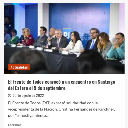
El
Municipio
acompaña
a
los
emprendedores
independientes
de
Alte
Brown
Actualidad
El Frente de Todos convocó a un encuentro en Santiago
del Estero el 9 de septiembre
30 de agosto de 2022
El Frente de Todos (FdT) expresó solidaridad con la
vicepresidenta de la Nación, Cristina Fernández de Kirchner,
por "el hostigamiento...
Leer
Leer más