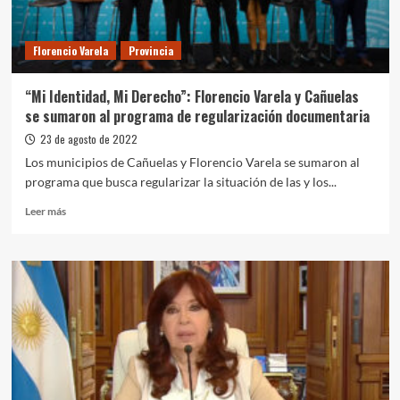
del
Deporte
Adaptado
Florencio Varela
Provincia
y
Paralímpico
“Mi Identidad, Mi Derecho”: Florencio Varela y Cañuelas
se sumaron al programa de regularización documentaria
23 de agosto de 2022
Los municipios de Cañuelas y Florencio Varela se sumaron al
programa que busca regularizar la situación de las y los...
Leer
Leer más
más
sobre
“Mi
Identidad,
Mi
Derecho”:
Florencio
Varela
y
Cañuelas
se