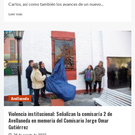
Carlos, así como también los avances de un nuevo...
Leer
Leer más
más
sobre
Leandro
N.
Alem:
Kicillof
recorrió
los
avances
de
obras
en
el
interior
Avellaneda
bonaerense
Violencia institucional: Señalizan la comisaría 2 de
Avellaneda en memoria del Comisario Jorge Omar
Gutiérrez
29 de agosto de 2022