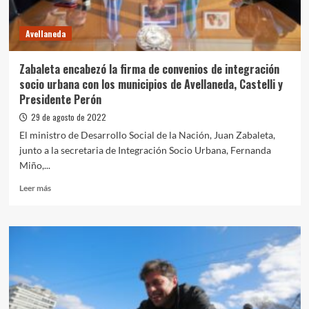
y
la
Avellaneda
Coordinación
de
Niñez
Zabaleta encabezó la firma de convenios de integración
y
socio urbana con los municipios de Avellaneda, Castelli y
Adolescencia
Presidente Perón
expusieron
en
29 de agosto de 2022
la
El ministro de Desarrollo Social de la Nación, Juan Zabaleta,
UNAJ
junto a la secretaria de Integración Socio Urbana, Fernanda
Miño,...
Leer
Leer más
más
sobre
Zabaleta
encabezó
la
firma
de
convenios
de