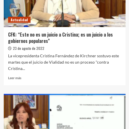
sumaron
al
programa
Actualidad
de
regularización
documentaria
CFK: “Este no es un juicio a Cristina; es un juicio a los
gobiernos populares”
23 de agosto de 2022
La vicepresidenta Cristina Fernández de Kirchner sostuvo este
martes que el juicio de Vialidad no es un proceso "contra
Cristina...
Leer
Leer más
más
sobre
CFK:
“Este
no
es
un
juicio
a