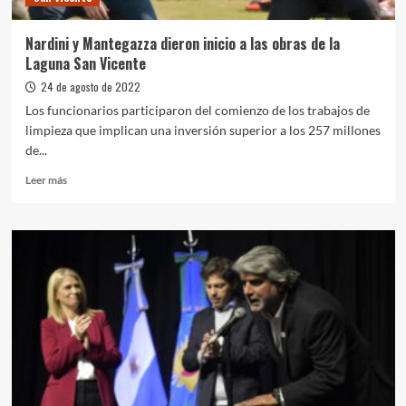
Nardini y Mantegazza dieron inicio a las obras de la
Laguna San Vicente
24 de agosto de 2022
Los funcionarios participaron del comienzo de los trabajos de
limpieza que implican una inversión superior a los 257 millones
de...
Leer
Leer más
más
sobre
Nardini
y
Mantegazza
dieron
inicio
a
las
obras
de
la
Laguna