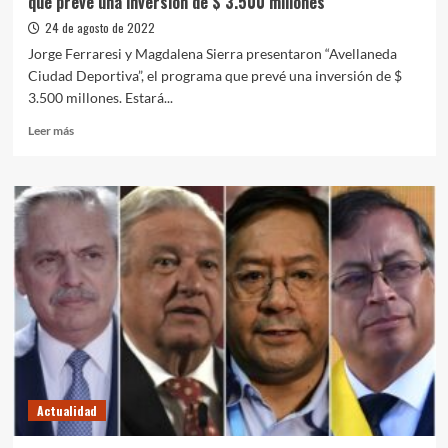
que prevé una inversión de $ 3.500 millones
cadena
de
24 de agosto de 2022
supermercados
Jorge Ferraresi y Magdalena Sierra presentaron “Avellaneda
Chango
Ciudad Deportiva”, el programa que prevé una inversión de $
Más
3.500 millones. Estará...
Leer
Leer más
más
sobre
Presentaron
“Avellaneda
Ciudad
Deportiva”,
el
programa
que
prevé
una
inversión
de
$
Actualidad
3.500
millones