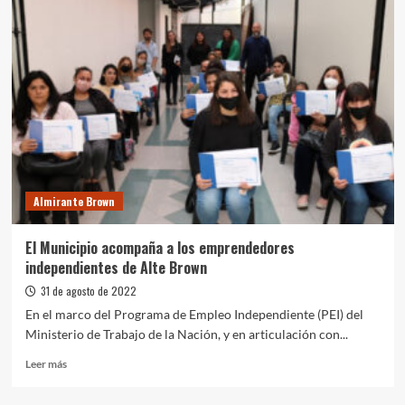
cuartel
para
los
bomberos
de
Domselaar
y
equipamiento
para
asociaciones
civiles
Almirante Brown
El Municipio acompaña a los emprendedores
independientes de Alte Brown
31 de agosto de 2022
En el marco del Programa de Empleo Independiente (PEI) del
Ministerio de Trabajo de la Nación, y en articulación con...
Leer
Leer más
más
sobre