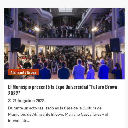
sobre
Alejandro
Korn:
Avanzan
las
obras
en
la
escuela
N°
31
del
barrio
Almirante Brown
La
Pradera
El Municipio presentó la Expo Universidad “Futuro Brown
2022”
26 de agosto de 2022
Durante un acto realizado en la Casa de la Cultura del
Municipio de Almirante Brown, Mariano Cascallares y el
intendente...