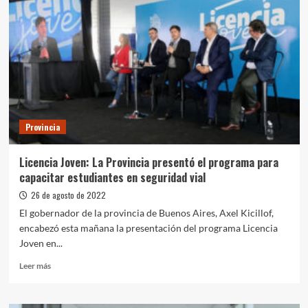
Provincia:
Kicillof
anunció
beneficios
para
los
clientes
durante
el
Provincia
mes
de
septiembre
Licencia Joven: La Provincia presentó el programa para
capacitar estudiantes en seguridad vial
26 de agosto de 2022
El gobernador de la provincia de Buenos Aires, Axel Kicillof,
encabezó esta mañana la presentación del programa Licencia
Joven en...
Leer
Leer más
más
sobre
Licencia