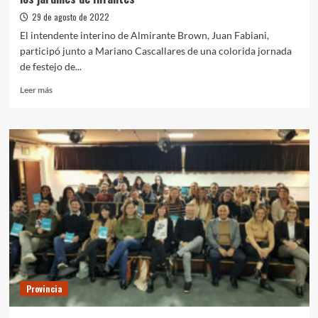
29 de agosto de 2022
El intendente interino de Almirante Brown, Juan Fabiani,
participó junto a Mariano Cascallares de una colorida jornada
de festejo de...
Leer
Leer más
más
sobre
Cascallares
y
Fabiani
participaron
de
una
jornada
junto
a
los
jardines
de
Provincia
Infantes