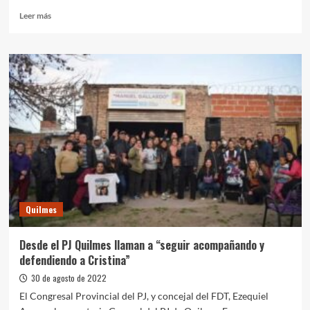
Leer
Leer más
más
sobre
Alberto
Fernández:
“Debemos
convertir
a
Bariloche
en
la
capital
nacional
de
la
Quilmes
ciencia
y
la
Desde el PJ Quilmes llaman a “seguir acompañando y
tecnología”
defendiendo a Cristina”
30 de agosto de 2022
El Congresal Provincial del PJ, y concejal del FDT, Ezequiel