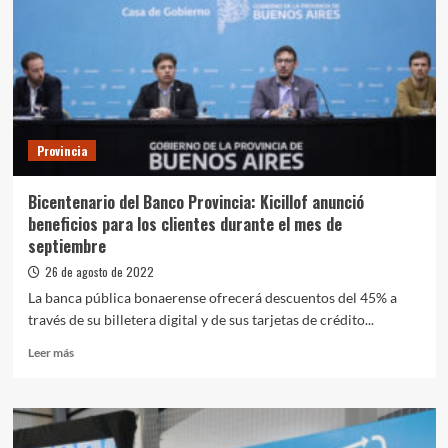
la
multitud
que
fue
a
su
casa:
“El
Provincia
único
lugar
donde
Bicentenario del Banco Provincia: Kicillof anunció
hubo
beneficios para los clientes durante el mes de
violencia
septiembre
fue
en
26 de agosto de 2022
la
La banca pública bonaerense ofrecerá descuentos del 45% a
Ciudad
través de su billetera digital y de sus tarjetas de crédito...
de
Buenos
Leer
Leer más
Aires”
más
sobre
Bicentenario
del
Banco