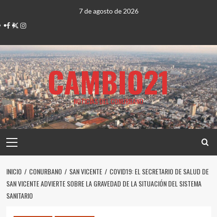
Saltar
7 de agosto de 2026
al
Facebook
Twitter
Instagram
contenido
CAMBIO21
NOTICIAS DEL CONURBANO
Menú
principal
INICIO
CONURBANO
SAN VICENTE
COVID19: EL SECRETARIO DE SALUD DE
SAN VICENTE ADVIERTE SOBRE LA GRAVEDAD DE LA SITUACIÓN DEL SISTEMA
SANITARIO