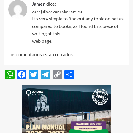
Jamen
dice:
20 de julio de 2024 a las 1:39 PM
It’s very simple to find out any topic on net as
compared to books, as I found this piece of
writing at this
web page.
Los comentarios están cerrados.
WhatsApp
Facebook
Twitter
Telegram
Copy
Compartir
Link