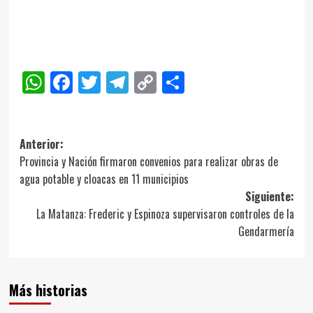
WhatsApp
Facebook
Twitter
Telegram
Copy
Compartir
Link
Navegación
Anterior:
Provincia y Nación firmaron convenios para realizar obras de
de
agua potable y cloacas en 11 municipios
entradas
Siguiente:
La Matanza: Frederic y Espinoza supervisaron controles de la
Gendarmería
Más historias