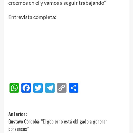
creemos en el y vamos a seguir trabajando”.
Entrevista completa:
WhatsApp
Facebook
Twitter
Telegram
Copy
Compartir
Link
Navegación
Anterior:
Gustavo Córdoba: “El gobierno está obligado a generar
de
consensos”