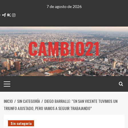
Saltar
7 de agosto de 2026
al
Facebook
Twitter
Instagram
contenido
CAMBIO21
NOTICIAS DEL CONURBANO
Menú
principal
INICIO
SIN CATEGORÍA
DIEGO BARRALLE: “EN SAN VICENTE TUVIMOS UN
TRIUNFO AJUSTADO, PERO VAMOS A SEGUIR TRABAJANDO”
Sin categoría