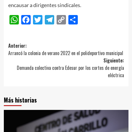
encausar a dirigentes sindicales.
WhatsApp
Facebook
Twitter
Telegram
Copy
Compartir
Link
Navegación
Anterior:
Arrancó la colonia de verano 2022 en el polideportivo municipal
de
Siguiente:
entradas
Demanda colectiva contra Edesur por los cortes de energía
eléctrica
Más historias