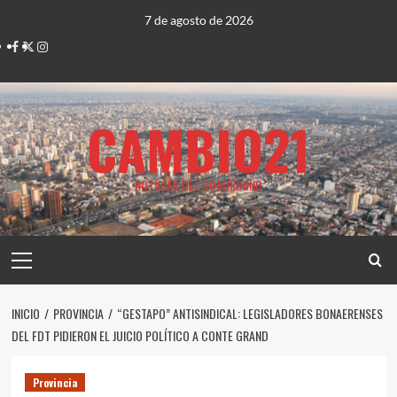
Saltar
7 de agosto de 2026
al
Facebook
Twitter
Instagram
contenido
CAMBIO21
NOTICIAS DEL CONURBANO
Menú
principal
INICIO
PROVINCIA
“GESTAPO” ANTISINDICAL: LEGISLADORES BONAERENSES
DEL FDT PIDIERON EL JUICIO POLÍTICO A CONTE GRAND
Provincia