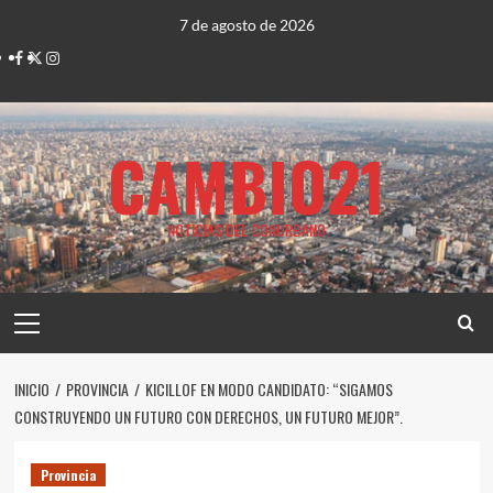
Saltar
7 de agosto de 2026
al
Facebook
Twitter
Instagram
contenido
CAMBIO21
NOTICIAS DEL CONURBANO
Menú
principal
INICIO
PROVINCIA
KICILLOF EN MODO CANDIDATO: “SIGAMOS
CONSTRUYENDO UN FUTURO CON DERECHOS, UN FUTURO MEJOR”.
Provincia