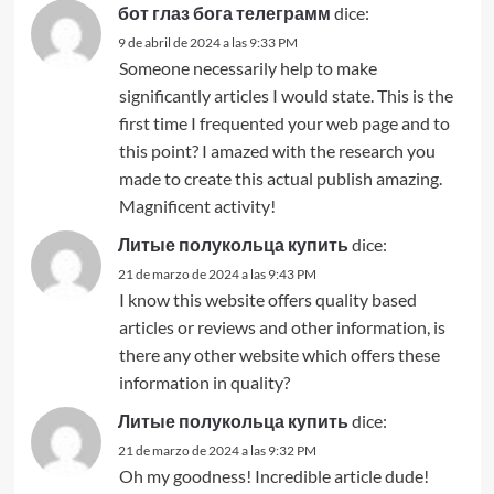
бот глаз бога телеграмм
dice:
9 de abril de 2024 a las 9:33 PM
Someone necessarily help to make
significantly articles I would state. This is the
first time I frequented your web page and to
this point? I amazed with the research you
made to create this actual publish amazing.
Magnificent activity!
Литые полукольца купить
dice:
21 de marzo de 2024 a las 9:43 PM
I know this website offers quality based
articles or reviews and other information, is
there any other website which offers these
information in quality?
Литые полукольца купить
dice:
21 de marzo de 2024 a las 9:32 PM
Oh my goodness! Incredible article dude!