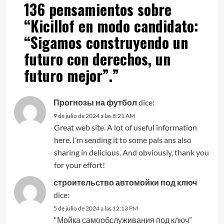
136 pensamientos sobre
“
Kicillof en modo candidato:
“Sigamos construyendo un
futuro con derechos, un
futuro mejor”.
”
Прогнозы на футбол
dice:
9 de julio de 2024 a las 8:21 AM
Great web site. A lot of useful information
here. I’m sending it to some pals ans also
sharing in delicious. And obviously, thank you
for your effort!
строительство автомойки под ключ
dice:
5 de julio de 2024 a las 12:13 PM
“Мойка самообслуживания под ключ”