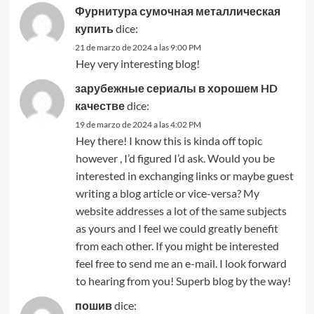
Фурнитура сумочная металлическая
купить
dice:
21 de marzo de 2024 a las 9:00 PM
Hey very interesting blog!
зарубежные сериалы в хорошем HD
качестве
dice:
19 de marzo de 2024 a las 4:02 PM
Hey there! I know this is kinda off topic
however , I’d figured I’d ask. Would you be
interested in exchanging links or maybe guest
writing a blog article or vice-versa? My
website addresses a lot of the same subjects
as yours and I feel we could greatly benefit
from each other. If you might be interested
feel free to send me an e-mail. I look forward
to hearing from you! Superb blog by the way!
пошив
dice: