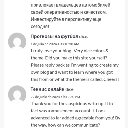
привлекает владельцев автомобилей
своей оперативностью и качеством.
Инвестируйте в перспективу еще
сегодня!
Прогнозы на футбол
dice:
1 de julio de 2024 a las 10:58 AM
I truly love your blog.. Very nice colors &
theme. Did you make this site yourself?
Please reply back as I’m wanting to create my
own blog and want to learn where you got
this from or what the theme is called. Cheers!
Теннис онлайн
dice:
27 de junio de 2024 a las 2:30 PM
Thank you for the auspicious writeup. It in
fact was a amusement account it. Look
advanced to far added agreeable from you! By
the way, how can we communicate?