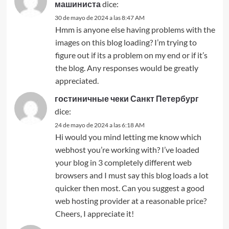
машиниста
dice:
30 de mayo de 2024 a las 8:47 AM
Hmm is anyone else having problems with the
images on this blog loading? I’m trying to
figure out if its a problem on my end or if it’s
the blog. Any responses would be greatly
appreciated.
гостиничные чеки Санкт Петербург
dice:
24 de mayo de 2024 a las 6:18 AM
Hi would you mind letting me know which
webhost you’re working with? I’ve loaded
your blog in 3 completely different web
browsers and I must say this blog loads a lot
quicker then most. Can you suggest a good
web hosting provider at a reasonable price?
Cheers, I appreciate it!