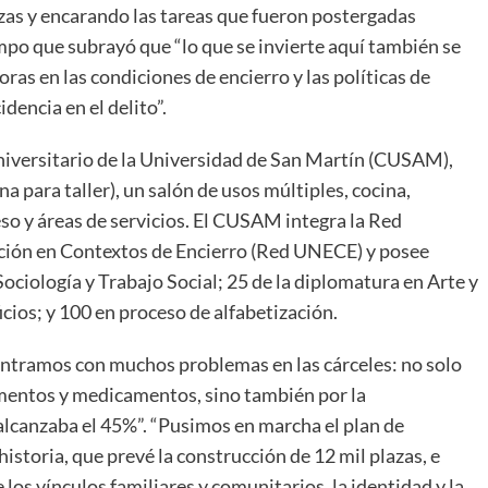
azas y encarando las tareas que fueron postergadas
empo que subrayó que “lo que se invierte aquí también se
ras en las condiciones de encierro y las políticas de
dencia en el delito”.
iversitario de la Universidad de San Martín (CUSAM),
a para taller), un salón de usos múltiples, cocina,
eso y áreas de servicios. El CUSAM integra la Red
ción en Contextos de Encierro (Red UNECE) y posee
ociología y Trabajo Social; 25 de la diplomatura en Arte y
ficios; y 100 en proceso de alfabetización.
ontramos con muchos problemas en las cárceles: no solo
limentos y medicamentos, sino también por la
alcanzaba el 45%”. “Pusimos en marcha el plan de
istoria, que prevé la construcción de 12 mil plazas, e
 los vínculos familiares y comunitarios, la identidad y la