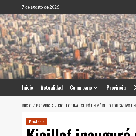
Saltar
7 de agosto de 2026
al
contenido
Inicio
Actualidad
Conurbano
Provincia
C
INICIO
PROVINCIA
KICILLOF INAUGURÓ UN MÓDULO EDUCATIVO UNIV
Provincia
Kicillof inauguró