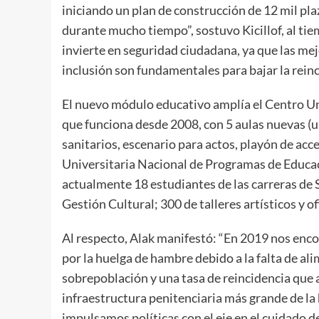
iniciando un plan de construcción de 12 mil pl
durante mucho tiempo”, sostuvo Kicillof, al ti
invierte en seguridad ciudadana, ya que las mejo
inclusión son fundamentales para bajar la reinci
El nuevo módulo educativo amplía el Centro Un
que funciona desde 2008, con 5 aulas nuevas (un
sanitarios, escenario para actos, playón de acc
Universitaria Nacional de Programas de Educa
actualmente 18 estudiantes de las carreras de S
Gestión Cultural; 300 de talleres artísticos y o
Al respecto, Alak manifestó: “En 2019 nos enc
por la huelga de hambre debido a la falta de a
sobrepoblación y una tasa de reincidencia que 
infraestructura penitenciaria más grande de la h
impulsamos políticas con el eje en el cuidado de