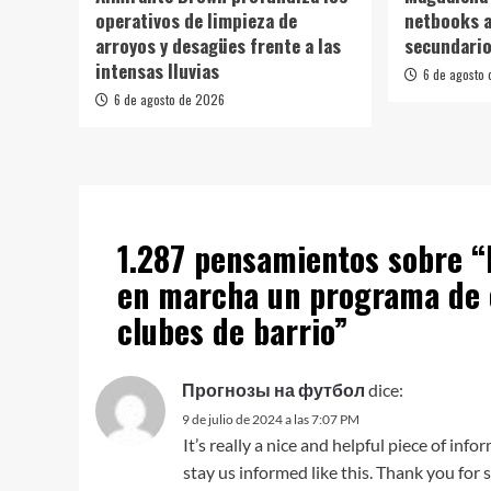
operativos de limpieza de
netbooks a
arroyos y desagües frente a las
secundario
intensas lluvias
6 de agosto
6 de agosto de 2026
1.287 pensamientos sobre “
en marcha un programa de c
clubes de barrio
”
Прогнозы на футбол
dice:
9 de julio de 2024 a las 7:07 PM
It’s really a nice and helpful piece of inf
stay us informed like this. Thank you for 