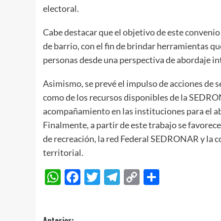
electoral.
Cabe destacar que el objetivo de este convenio 
de barrio, con el fin de brindar herramientas 
personas desde una perspectiva de abordaje inte
Asimismo, se prevé el impulso de acciones de se
como de los recursos disponibles de la SEDRON
acompañamiento en las instituciones para el a
Finalmente, a partir de este trabajo se favorece
de recreación, la red Federal SEDRONAR y la c
territorial.
WhatsApp
Facebook
Twitter
Telegram
Copy
Compart
Link
Anterior: