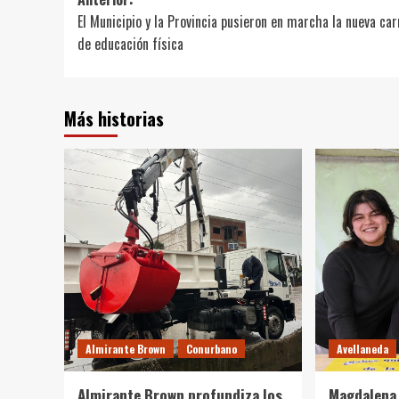
Navegación
El Municipio y la Provincia pusieron en marcha la nueva car
de
de educación física
entradas
Más historias
Almirante Brown
Conurbano
Avellaneda
Almirante Brown profundiza los
Magdalena 