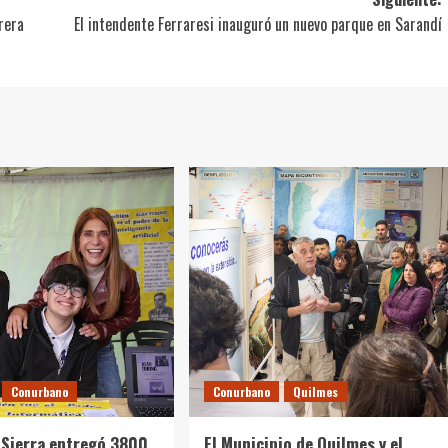
rera
El intendente Ferraresi inauguró un nuevo parque en Sarandí
Conurbano
Conurbano
Quilmes
Sierra entregó 3800
El Municipio de Quilmes y el