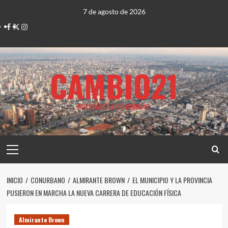
Saltar
7 de agosto de 2026
al
Facebook
Twitter
Instagram
contenido
CAMBIO21
NOTICIAS DEL CONURBANO
Menú
principal
INICIO
CONURBANO
ALMIRANTE BROWN
EL MUNICIPIO Y LA PROVINCIA
PUSIERON EN MARCHA LA NUEVA CARRERA DE EDUCACIÓN FÍSICA
Almirante Brown