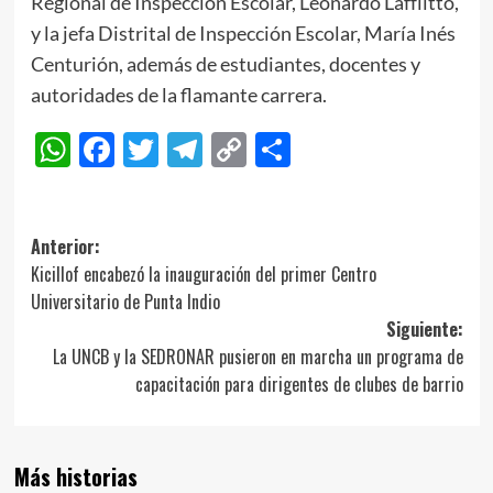
Regional de Inspección Escolar, Leonardo Lafflitto,
y la jefa Distrital de Inspección Escolar, María Inés
Centurión, además de estudiantes, docentes y
autoridades de la flamante carrera.
WhatsApp
Facebook
Twitter
Telegram
Copy
Compartir
Link
Navegación
Anterior:
Kicillof encabezó la inauguración del primer Centro
de
Universitario de Punta Indio
entradas
Siguiente:
La UNCB y la SEDRONAR pusieron en marcha un programa de
capacitación para dirigentes de clubes de barrio
Más historias