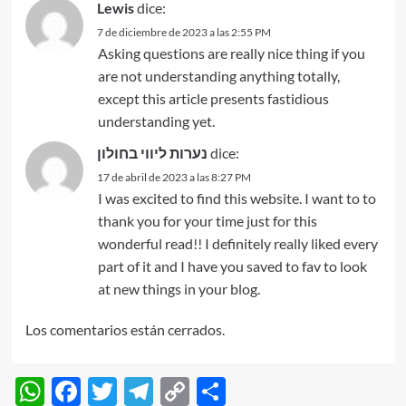
Lewis
dice:
7 de diciembre de 2023 a las 2:55 PM
Asking questions are really nice thing if you
are not understanding anything totally,
except this article presents fastidious
understanding yet.
נערות ליווי בחולון
dice:
17 de abril de 2023 a las 8:27 PM
I was excited to find this website. I want to to
thank you for your time just for this
wonderful read!! I definitely really liked every
part of it and I have you saved to fav to look
at new things in your blog.
Los comentarios están cerrados.
WhatsApp
Facebook
Twitter
Telegram
Copy
Compartir