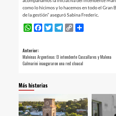
acompañamos la iniciativa del intendente Mante
como lo hicimos y lo hacemos en todo el Gran 
de la gestión” aseguró Sabina Frederic.
WhatsApp
Facebook
Twitter
Telegram
Copy
Compart
Link
Navegación
Anterior:
Malvinas Argentinas: El intendente Cascallares y Malena
de
Galmarini inauguraron una red cloacal
entradas
Más historias