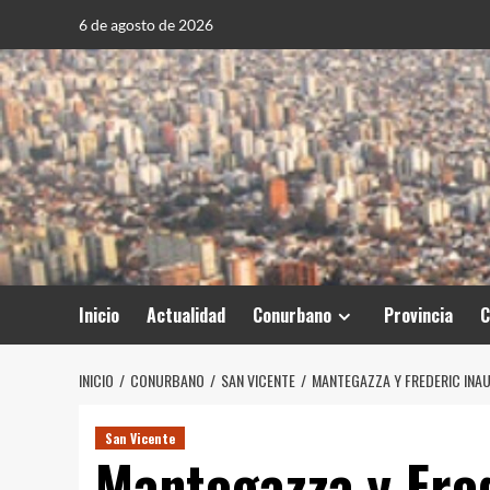
Saltar
6 de agosto de 2026
al
contenido
Inicio
Actualidad
Conurbano
Provincia
C
INICIO
CONURBANO
SAN VICENTE
MANTEGAZZA Y FREDERIC INA
San Vicente
Mantegazza y Fre