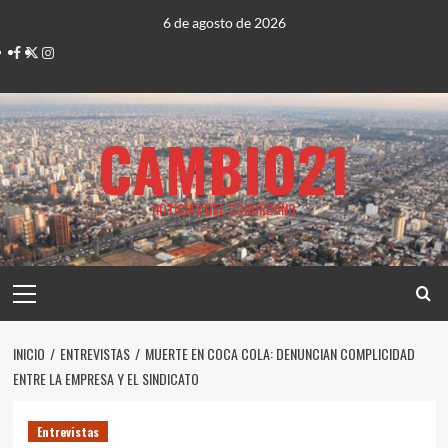
Saltar
6 de agosto de 2026
al
Facebook
Twitter
Instagram
contenido
CAMBIO21
NOTICIAS DEL CONURBANO
Menú
principal
INICIO
ENTREVISTAS
MUERTE EN COCA COLA: DENUNCIAN COMPLICIDAD
ENTRE LA EMPRESA Y EL SINDICATO
Entrevistas