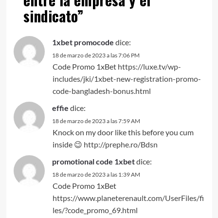
sindicato
”
1xbet promocode
dice:
18 de marzo de 2023 a las 7:06 PM
Code Promo 1xBet
https://luxe.tv/wp-
includes/jki/1xbet-new-registration-promo-
code-bangladesh-bonus.html
effie
dice:
18 de marzo de 2023 a las 7:59 AM
Knock on my door like this before you cum
inside 😉
http://prephe.ro/Bdsn
promotional code 1xbet
dice:
18 de marzo de 2023 a las 1:39 AM
Code Promo 1xBet
https://www.planeterenault.com/UserFiles/fi
les/?code_promo_69.html