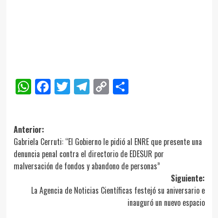
WhatsApp
Facebook
Twitter
Telegram
Copy
Compartir
Link
Navegación
Anterior:
Gabriela Cerruti: “El Gobierno le pidió al ENRE que presente una
de
denuncia penal contra el directorio de EDESUR por
entradas
malversación de fondos y abandono de personas”
Siguiente:
La Agencia de Noticias Científicas festejó su aniversario e
inauguró un nuevo espacio