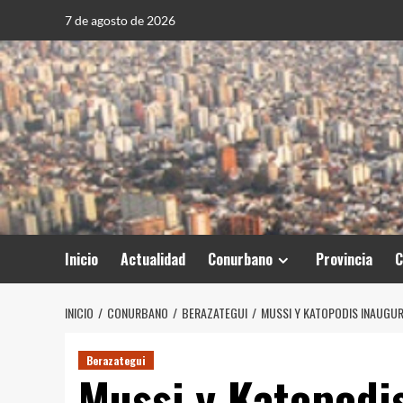
Saltar
7 de agosto de 2026
al
contenido
Inicio
Actualidad
Conurbano
Provincia
C
INICIO
CONURBANO
BERAZATEGUI
MUSSI Y KATOPODIS INAUGUR
Berazategui
Mussi y Katopodi