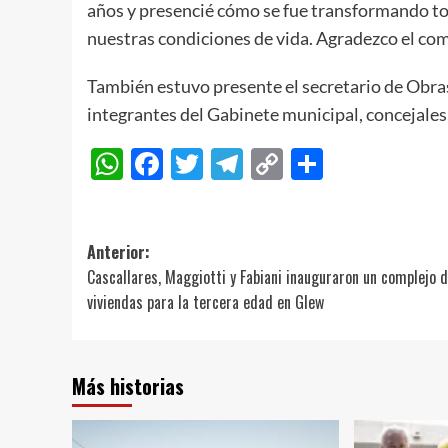
años y presencié cómo se fue transformando todo
nuestras condiciones de vida. Agradezco el co
También estuvo presente el secretario de Obra
integrantes del Gabinete municipal, concejales,
WhatsApp
Facebook
Twitter
Telegram
Copy
Compart
Link
Navegación
Anterior:
Cascallares, Maggiotti y Fabiani inauguraron un complejo 
de
viviendas para la tercera edad en Glew
entradas
Más historias