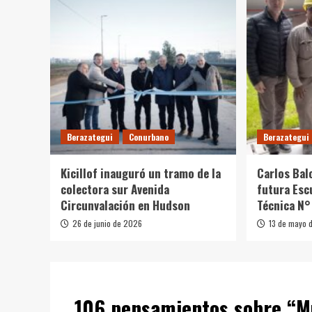
Berazategui
Conurbano
Berazategui
Kicillof inauguró un tramo de la
Carlos Balo
colectora sur Avenida
futura Esc
Circunvalación en Hudson
Técnica N°
26 de junio de 2026
13 de mayo 
106 pensamientos sobre “
M