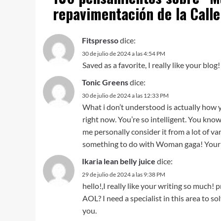
repavimentación de la Call
Fitspresso
dice:
30 de julio de 2024 a las 4:54 PM
Saved as a favorite, I really like your blog!
Tonic Greens
dice:
30 de julio de 2024 a las 12:33 PM
What i don’t understood is actually how 
right now. You’re so intelligent. You kno
me personally consider it from a lot of va
something to do with Woman gaga! Your indi
Ikaria lean belly juice
dice:
29 de julio de 2024 a las 9:38 PM
hello!,I really like your writing so much
AOL? I need a specialist in this area to 
you.