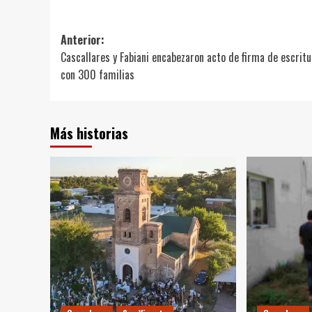
Link
Navegación
Anterior:
Cascallares y Fabiani encabezaron acto de firma de escrit
de
con 300 familias
entradas
Más historias