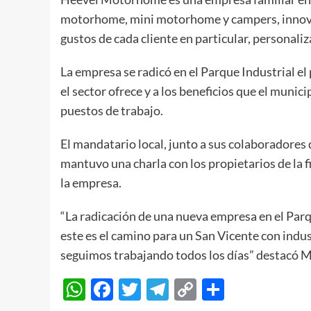
motorhome, mini motorhome y campers, innova
gustos de cada cliente en particular, personali
La empresa se radicó en el Parque Industrial el
el sector ofrece y a los beneficios que el muni
puestos de trabajo.
El mandatario local, junto a sus colaboradores 
mantuvo una charla con los propietarios de la f
la empresa.
“La radicación de una nueva empresa en el Parq
este es el camino para un San Vicente con indus
seguimos trabajando todos los días” destacó Man
WhatsApp
Facebook
Twitter
Telegram
Copy
Compart