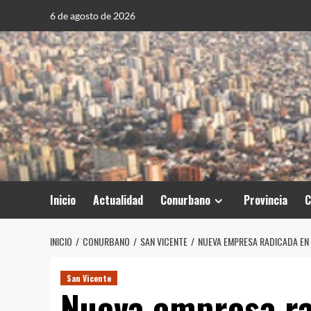
Saltar
6 de agosto de 2026
al
contenido
Inicio
Actualidad
Conurbano
Provincia
C
INICIO
CONURBANO
SAN VICENTE
NUEVA EMPRESA RADICADA EN 
San Vicente
Nueva empresa ra