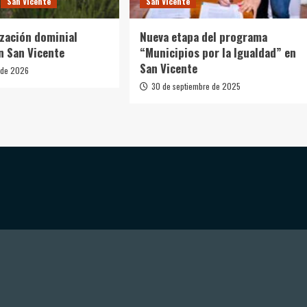
San Vicente
San Vicente
ización dominial
Nueva etapa del programa
n San Vicente
“Municipios por la Igualdad” en
San Vicente
 de 2026
30 de septiembre de 2025