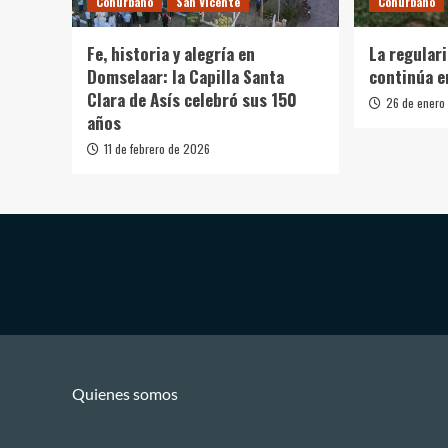
Conurbano
San Vicente
Conurbano
Fe, historia y alegría en
La regular
Domselaar: la Capilla Santa
continúa e
Clara de Asís celebró sus 150
26 de enero
años
11 de febrero de 2026
Quienes somos