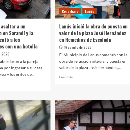
s
Lomas
de
Conurbano
Lanús
ción
Zamora
al
 asaltar a un
Lanús inició la obra de puesta en
 en Sarandí y la
valor de la plaza José Hernández
entó a los
en Remedios de Escalada
es con una botella
16 de julio de 2026
de 2026
El Municipio de Lanús comenzó con la
obra de refacción integral y puesta en
 abordaron a la pareja
valor de la plaza José Hernández,...
a por ingresar a su casa.
jeo y los gritos de...
Leer
Leer más
más
sobre
Lanús
inició
taron
la
r
obra
de
puesta
monio
en