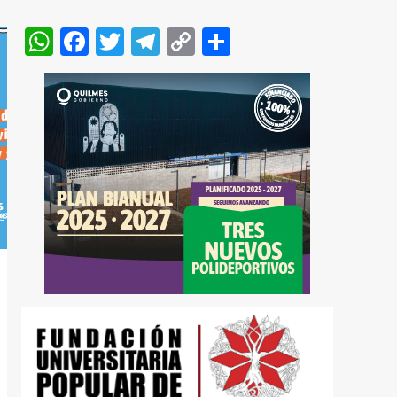
iniciaron capacitaciones
1
para agentes comunales
WhatsApp
Facebook
Twitter
Telegram
Copy
Compartir
Conurbano
Quilmes
Link
Quilmes entregó el
certificado de
habilitación a un
comercio gastronómico y
41 carnets de
2
manipulación segura de
alimentos
Conurbano
Quilmes
Plan Municipal de
Bacheo: la Comuna
intensifica los trabajos
3
con hormigón en Bernal
Conurbano
Quilmes
El Gran Festejo por el Día
de las Niñeces convocó a
miles de familias
quilmeñas en el