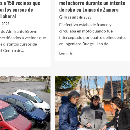
os a 150 vecinos que
motochorro durante un intento
de
n los cursos de
de robo en Lomas de Zamora
Juegos”
 Laboral
en
16 de julio de 2026
el
de 2026
El efectivo estaba de franco y
Polideportivo
circulaba en moto cuando fue
o de Almirante Brown
Municipal
interceptado por cuatro delincuentes
certificados a vecinos que
en Ingeniero Budge. Uno de...
os distintos cursos de
l Centro de...
Leer
Leer más
más
sobre
Un
policía
mató
ipio
a
gó
un
icados
motochorro
durante
un
os
intento
de
etaron
robo
en