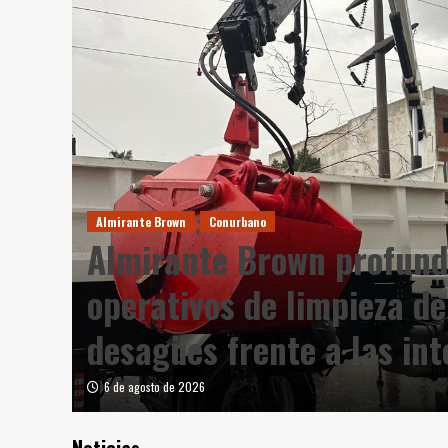
Almirante Brown
Conurbano
Almirante Brown profundi
operativos de limpieza de
desagües frente a las int
6 de agosto de 2026