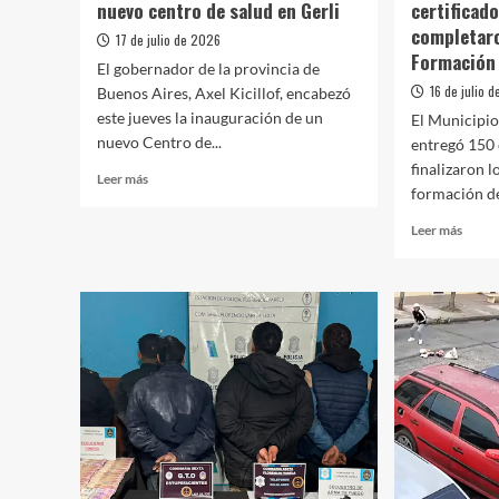
nuevo centro de salud en Gerli
certificad
completaro
17 de julio de 2026
Formación
El gobernador de la provincia de
16 de julio 
Buenos Aires, Axel Kicillof, encabezó
este jueves la inauguración de un
El Municipi
nuevo Centro de...
entregó 150 
finalizaron l
Leer
Leer más
formación de
más
sobre
Leer
Leer más
Avellaneda:
más
Kicillof
sobre
inauguró
El
un
Munic
nuevo
entre
centro
certif
de
a
salud
150
en
vecin
Gerli
que
compl
los