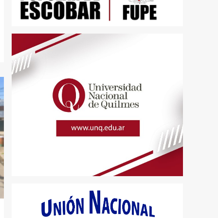
Polideportivo Municipal
4
con entrada libre y
gratuita
Conurbano
Quilmes
Mayra Mendoza y Eva
Mieri supervisaron las
tareas iniciales de
construcción del nuevo
5
polideportivo de Ezpeleta
Oeste