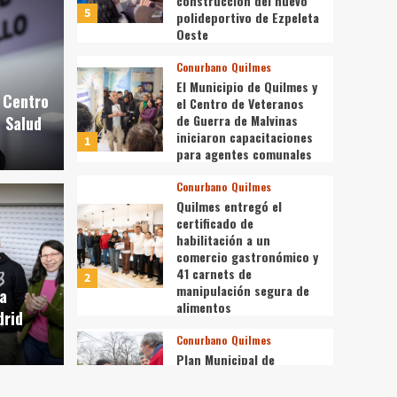
construcción del nuevo
5
polideportivo de Ezpeleta
Oeste
Conurbano
Quilmes
El Municipio de Quilmes y
o Centro
el Centro de Veteranos
de Guerra de Malvinas
 Salud
iniciaron capacitaciones
1
para agentes comunales
Conurbano
El M
Conurbano
Quilmes
Quilmes entregó el
rra entregó 3800
Vete
certificado de
habilitación a un
udiantes secundarios
inic
comercio gastronómico y
41 carnets de
2
manipulación segura de
 a
comu
alimentos
drid
Conurbano
Quilmes
6 de agost
Plan Municipal de
Bacheo: la Comuna
intensifica los trabajos