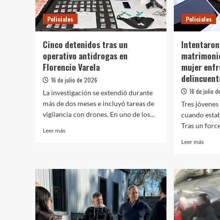
curso
de
Policiales
Policiales
Forma
Labor
Cinco detenidos tras un
Intentaron
operativo antidrogas en
matrimonio
Florencio Varela
mujer enfr
delincuent
16 de julio de 2026
16 de julio 
La investigación se extendió durante
más de dos meses e incluyó tareas de
Tres jóvenes
vigilancia con drones. En uno de los...
cuando estab
Tras un force
Leer
Leer más
más
Leer
Leer más
sobre
más
Cinco
sobre
detenidos
Inten
tras
asalta
un
a
operativo
un
antidrogas
matri
en
en