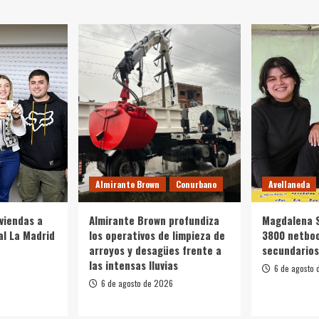
Almirante Brown
Conurbano
Avellaneda
iviendas a
Almirante Brown profundiza
Magdalena S
al La Madrid
los operativos de limpieza de
3800 netboo
arroyos y desagües frente a
secundarios
las intensas lluvias
6 de agosto
6 de agosto de 2026