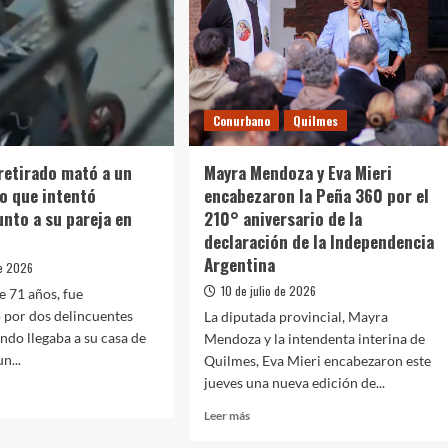
valor
dí
de
la
plaza
José
ntó
Hernández
en
Conurbano
Quilmes
Remedios
cuentes
de
 retirado mató a un
Mayra Mendoza y Eva Mieri
Escalada
o que intentó
encabezaron la Peña 360 por el
a
unto a su pareja en
210° aniversario de la
declaración de la Independencia
Argentina
de 2026
10 de julio de 2026
e 71 años, fue
 por dos delincuentes
La diputada provincial, Mayra
do llegaba a su casa de
Mendoza y la intendenta interina de
n...
Quilmes, Eva Mieri encabezaron este
jueves una nueva edición de...
Leer
Leer más
más