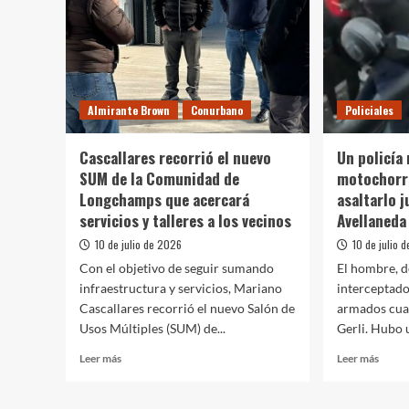
Florencio
Saran
Varela
y
la
mujer
enfre
a
Almirante Brown
Conurbano
Policiales
los
delin
con
Cascallares recorrió el nuevo
Un policía
una
SUM de la Comunidad de
motochorr
botell
Longchamps que acercará
asaltarlo j
servicios y talleres a los vecinos
Avellaneda
10 de julio de 2026
10 de julio 
Con el objetivo de seguir sumando
El hombre, d
infraestructura y servicios, Mariano
interceptado
Cascallares recorrió el nuevo Salón de
armados cuan
Usos Múltiples (SUM) de...
Gerli. Hubo u
Leer
Leer
Leer más
Leer más
más
más
sobre
sobre
Cascallares
Un