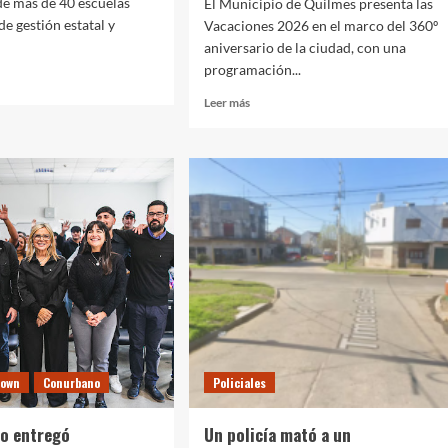
de más de 40 escuelas
El Municipio de Quilmes presenta las
de gestión estatal y
Vacaciones 2026 en el marco del 360º
aniversario de la ciudad, con una
programación...
Leer
Leer más
más
lares,
sobre
i
Vacaciones
de
Invierno
iparon
2026:
la
comuna
ntro
ofrecerá
múltiples
actividades
iantes
gratuitas
y
contará
n
rown
Conurbano
Policiales
con
el
“Gran
io entregó
Un policía mató a un
Parque