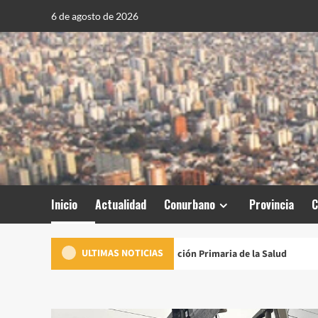
Saltar
6 de agosto de 2026
al
contenido
Inicio
Actualidad
Conurbano
Provincia
C
ULTIMAS NOTICIAS
nuevo Centro de Atención Primaria de la Salud
Kicillof entregó 