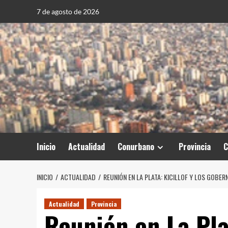
Saltar
7 de agosto de 2026
al
contenido
Inicio
Actualidad
Conurbano
Provincia
C
INICIO
ACTUALIDAD
REUNIÓN EN LA PLATA: KICILLOF Y LOS GOBE
Actualidad
Provincia
Reunión en La Plat