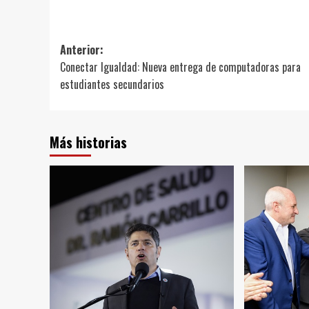
Link
Navegación
Anterior:
Conectar Igualdad: Nueva entrega de computadoras para
de
estudiantes secundarios
entradas
Más historias