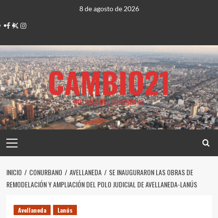
Saltar
8 de agosto de 2026
al
Facebook
Twitter
Instagram
contenido
CAMBIO21
NOTICIAS DEL CONURBANO
Menú
principal
INICIO
CONURBANO
AVELLANEDA
SE INAUGURARON LAS OBRAS DE
REMODELACIÓN Y AMPLIACIÓN DEL POLO JUDICIAL DE AVELLANEDA-LANÚS
Avellaneda
Lanús