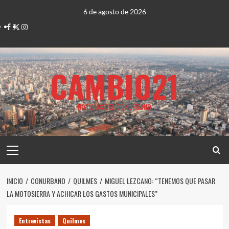
Saltar
6 de agosto de 2026
al
Facebook
Twitter
Instagram
contenido
CAMBIO21
NOTICIAS DEL CONURBANO
Menú
principal
INICIO
CONURBANO
QUILMES
MIGUEL LEZCANO: “TENEMOS QUE PASAR
LA MOTOSIERRA Y ACHICAR LOS GASTOS MUNICIPALES”
Entrevistas
Quilmes