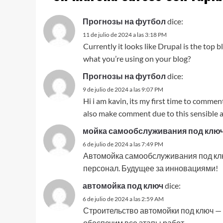
Прогнозы на футбол
dice:
11 de julio de 2024 a las 3:18 PM
Currently it looks like Drupal is the top 
what you’re using on your blog?
Прогнозы на футбол
dice:
9 de julio de 2024 a las 9:07 PM
Hi i am kavin, its my first time to commen
also make comment due to this sensible ar
мойка самообслуживания под клю
6 de julio de 2024 a las 7:49 PM
Автомойка самообслуживания под клю
персонал. Будущее за инновациями!
автомойка под ключ
dice:
6 de julio de 2024 a las 2:59 AM
Строительство автомойки под ключ — 
обеспечим все этапы работ.