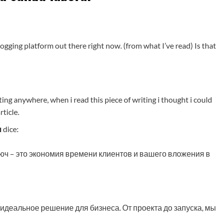
blogging platform out there right now. (from what I’ve read) Is that
ting anywhere, when i read this piece of writing i thought i could
ticle.
ч
dice:
ч – это экономия времени клиентов и вашего вложения в
идеальное решение для бизнеса. От проекта до запуска, мы