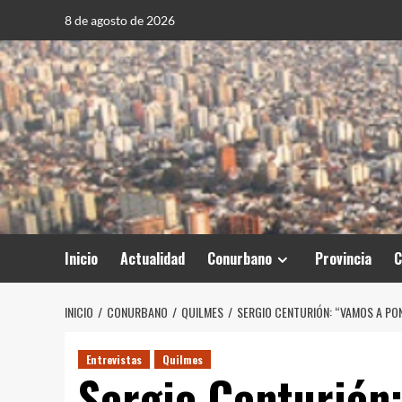
Saltar
8 de agosto de 2026
al
contenido
Inicio
Actualidad
Conurbano
Provincia
C
INICIO
CONURBANO
QUILMES
SERGIO CENTURIÓN: “VAMOS A PO
Entrevistas
Quilmes
Sergio Centurión