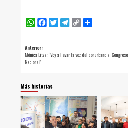
WhatsApp
Facebook
Twitter
Telegram
Copy
Compart
Link
Navegación
Anterior:
Mónica Litza: “Voy a llevar la voz del conurbano al Congreso
de
Nacional”
entradas
Más historias