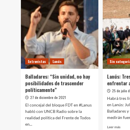
Entrevistas
Lanús
Sin categorí
Balladares: “Sin unidad, no hay
Lanús: Tres
posibilidades de trascender
enfrentar 
políticamente”
25 de julio 
27 de diciembre de 2021
Habrá tres l
en Lanús: Ju
El concejal del bloque FDT en #Lanus
Balladares 
habló con UNCB Radio sobre la
medirán fuer
realidad política del Frente de Todos
en...
Leer
Leer más