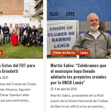
a
Clubes de Barrio
Lanús
 listas del FDT para
Martín Sabio: “Celebramos que
a Grindetti
el municipio haya llevado
adelante los proyectos creados
de 2021
por la UNCB Lanús”
istas del Frente de Todos
9 de abril de 2021
lián Alvarez, Agustín
y Omar Gandurralde
Martín Sabio, presidente de la filial
zas para enfrentar...
Lanús de la Unión Nacional de Clubes
de Barrio se refirió a los proyectos...