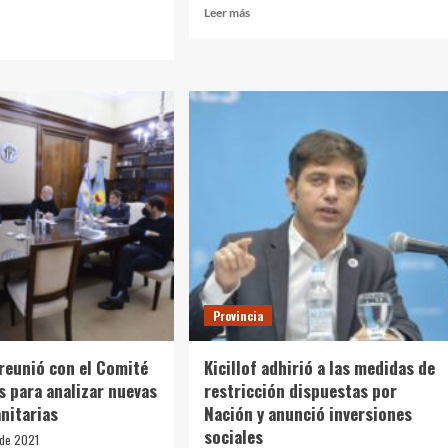
Leer
Leer más
más
sobre
Kicillof
anunció
s
nuevas
cciones:
medidas
para
atenuar
cia,
el
impacto
de
la
miento
segunda
ola
o”
de
Covid-
Provincia
19
 reunió con el Comité
Kicillof adhirió a las medidas de
s para analizar nuevas
restricción dispuestas por
nitarias
Nación y anunció inversiones
sociales
 de 2021