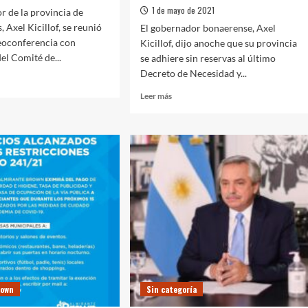
1 de mayo de 2021
r de la provincia de
 Axel Kicillof, se reunió
El gobernador bonaerense, Axel
eoconferencia con
Kicillof, dijo anoche que su provincia
el Comité de...
se adhiere sin reservas al último
Decreto de Necesidad y...
Leer
Leer más
más
f
sobre
Kicillof
ó
adhirió
a
las
é
medidas
de
tos
restricción
dispuestas
ar
por
s
Nación
as
y
rias
anunció
rown
Sin categoría
inversiones
sociales