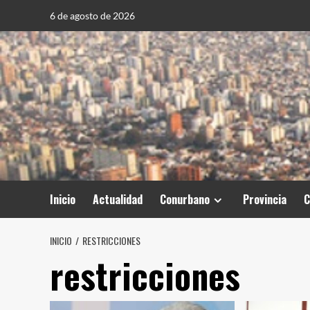
Saltar
6 de agosto de 2026
al
contenido
Inicio
Actualidad
Conurbano
Provincia
C
INICIO
RESTRICCIONES
restricciones