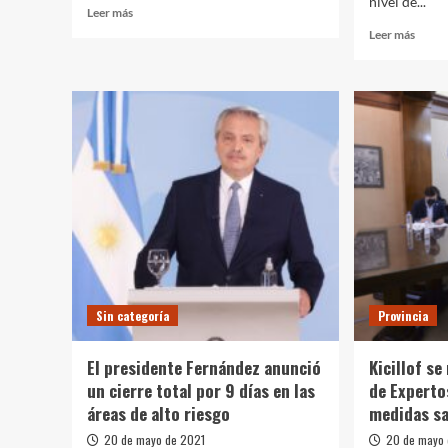
nivel de...
Leer
Leer más
más
Leer
Leer más
sobre
más
Fernández
sobre
anunció
Nueva
la
restri
prórroga
Para
del
la
DNU
provin
con
el
medidas
nivel
sanitarias
de
hasta
acata
el
es
25
“buen
de
junio
Sin categoría
Provincia
El presidente Fernández anunció
Kicillof se
un cierre total por 9 días en las
de Experto
áreas de alto riesgo
medidas sa
20 de mayo de 2021
20 de mayo