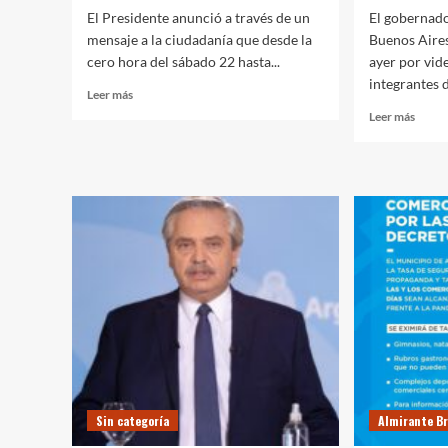
El Presidente anunció a través de un
El gobernado
mensaje a la ciudadanía que desde la
Buenos Aires,
cero hora del sábado 22 hasta...
ayer por vid
integrantes d
Leer
Leer más
más
Leer
Leer más
sobre
más
El
sobre
presidente
Kicillo
Fernández
se
anunció
reuni
un
con
cierre
el
total
Comit
por
de
9
Exper
días
para
en
analiz
las
nueva
áreas
medid
de
sanita
alto
Sin categoría
Almirante B
riesgo