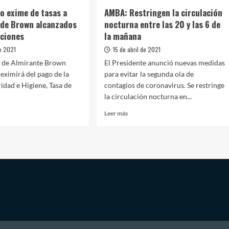
io exime de tasas a
AMBA: Restringen la circulación
 de Brown alcanzados
nocturna entre las 20 y las 6 de
cciones
la mañana
de 2021
15 de abril de 2021
o de Almirante Brown
El Presidente anunció nuevas medidas
eximirá del pago de la
para evitar la segunda ola de
ridad e Higiene, Tasa de
contagios de coronavirus. Se restringe
la circulación nocturna en...
Leer
Leer más
más
sobre
AMBA:
ipio
Restringen
la
circulación
nocturna
entre
cios
las
20
n
y
zados
las