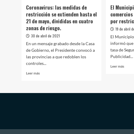
Coronavirus: las medidas de
El Municip
restricción se extienden hasta el
comercios
21 de mayo, divididas en cuatro
por restri
zonas de riesgo.
19 de abril 
30 de abril de 2021
El Municipi
informó que 
En un mensaje grabado desde la Casa
tasa de Segu
de Gobierno, el Presidente convocó a
Publicidad...
las provincias a que redoblen los
controles...
Leer
Leer más
más
Leer
Leer más
sobre
más
El
sobre
Munic
Coronavirus:
exime
las
de
medidas
tasas
de
a
restricción
comer
se
de
extienden
Brow
hasta
alcan