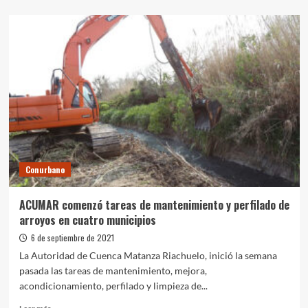
sobre
Acuerdo
entre
San
Vicente
y
Acumar
para
poner
en
valor
el
EcoPunto
Conurbano
ACUMAR comenzó tareas de mantenimiento y perfilado de
arroyos en cuatro municipios
6 de septiembre de 2021
La Autoridad de Cuenca Matanza Riachuelo, inició la semana
pasada las tareas de mantenimiento, mejora,
acondicionamiento, perfilado y limpieza de...
Leer