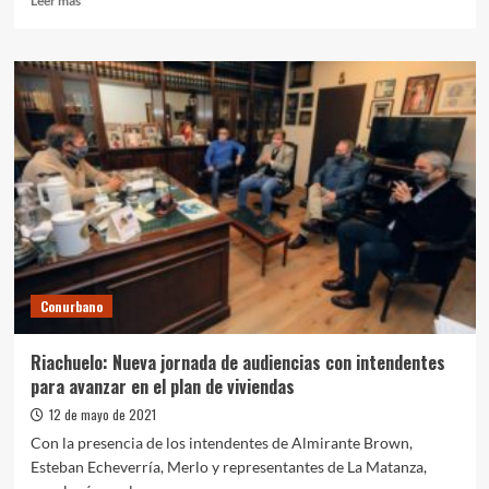
Leer más
más
sobre
ACUMAR
comenzó
tareas
de
mantenimiento
y
perfilado
de
arroyos
en
cuatro
municipios
Conurbano
Riachuelo: Nueva jornada de audiencias con intendentes
para avanzar en el plan de viviendas
12 de mayo de 2021
Con la presencia de los intendentes de Almirante Brown,
Esteban Echeverría, Merlo y representantes de La Matanza,