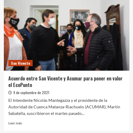
y
Sabbatella
recorrieron
las
obras
del
Parque
Industrial
Curtidor
San Vicente
Acuerdo entre San Vicente y Acumar para poner en valor
el EcoPunto
9 de septiembre de 2021
El Intendente Nicolás Mantegazza y el presidente de la
Autoridad de Cuenca Matanza-Riachuelo (ACUMAR), Martín
Sabatella, suscribieron el martes pasado...
Leer
Leer más
más