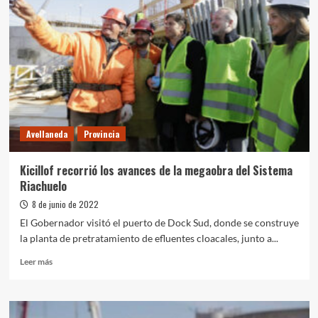
Avellaneda
Provincia
Kicillof recorrió los avances de la megaobra del Sistema
Riachuelo
8 de junio de 2022
El Gobernador visitó el puerto de Dock Sud, donde se construye
la planta de pretratamiento de efluentes cloacales, junto a...
Leer
Leer más
más
sobre
Kicillof
recorrió