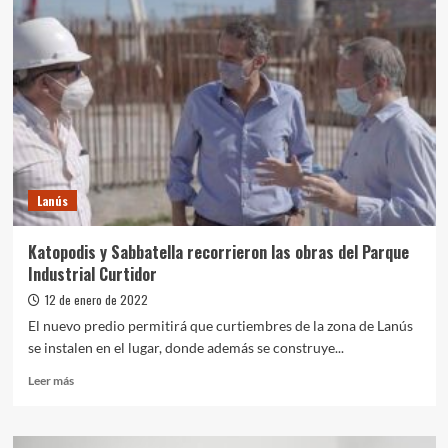
los
avances
de
la
megaobra
del
Sistema
Riachuelo
Lanús
Katopodis y Sabbatella recorrieron las obras del Parque
Industrial Curtidor
12 de enero de 2022
El nuevo predio permitirá que curtiembres de la zona de Lanús
se instalen en el lugar, donde además se construye...
Leer
Leer más
más
sobre
Katopodis