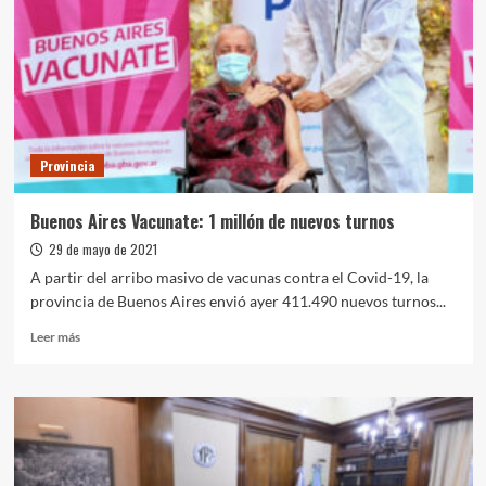
un
nuevo
embarque
de
más
de
dos
millones
Provincia
de
vacunas
de
Buenos Aires Vacunate: 1 millón de nuevos turnos
AstraZeneca
29 de mayo de 2021
A partir del arribo masivo de vacunas contra el Covid-19, la
provincia de Buenos Aires envió ayer 411.490 nuevos turnos...
Leer
Leer más
más
sobre
Buenos
Aires
Vacunate:
1
millón