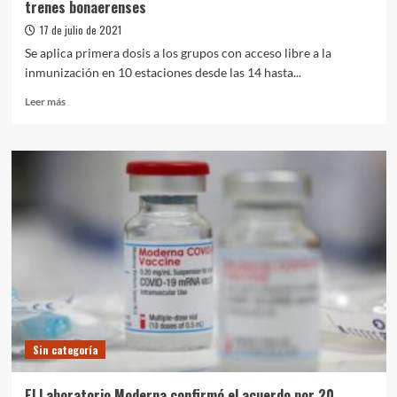
trenes bonaerenses
17 de julio de 2021
Se aplica primera dosis a los grupos con acceso libre a la
inmunización en 10 estaciones desde las 14 hasta...
Leer
Leer más
más
sobre
Vacunación:
Postas
de
aplicación
libre
en
estaciones
de
trenes
bonaerenses
Sin categoría
El Laboratorio Moderna confirmó el acuerdo por 20