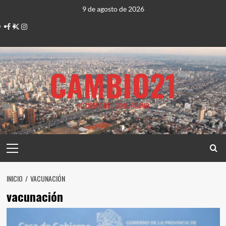
Saltar
9 de agosto de 2026
al
Facebook
Twitter
Instagram
contenido
CAMBIO21
NOTICIAS DEL CONURBANO
Menú
principal
INICIO
VACUNACIÓN
vacunación