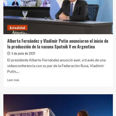
medidas
sanitarias
hasta
el
25
Actualidad
de
junio
Alberto Fernández y Vladímir Putin anunciaron el inicio de
la producción de la vacuna Sputnik V en Argentina
5 de junio de 2021
El presidente Alberto Fernández anunció ayer, a través de una
videoconferencia con su par de la Federación Rusa, Vladímir
Putin,...
Leer
Leer más
más
sobre
Alberto
Fernández
y
Vladímir
Putin