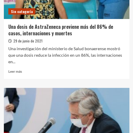
los
grupos
Sin categoría
de
riesgo
Una dosis de AstraZeneca previene más del 86% de
casos, internaciones y muertes
29 de junio de 2021
Una investigación del ministerio de Salud bonaerense mostró
que una dosis reduce la infección en un 86%, las internaciones
en...
Leer
Leer más
más
sobre
Una
dosis
de
AstraZeneca
previene
más
del
86%
de