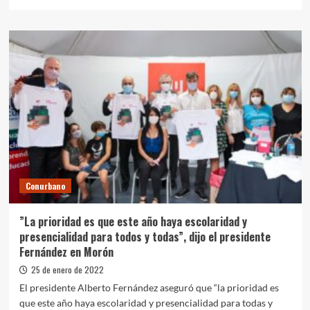
más
sobre
La
Provincia
anunció
la
vacunación
libre
con
tercera
dosis
para
trabajadores
de
Conurbano
la
educación
y
”La prioridad es que este año haya escolaridad y
mayores
presencialidad para todos y todas”, dijo el presidente
de
Fernández en Morón
50
años
25 de enero de 2022
El presidente Alberto Fernández aseguró que “la prioridad es
que este año haya escolaridad y presencialidad para todas y