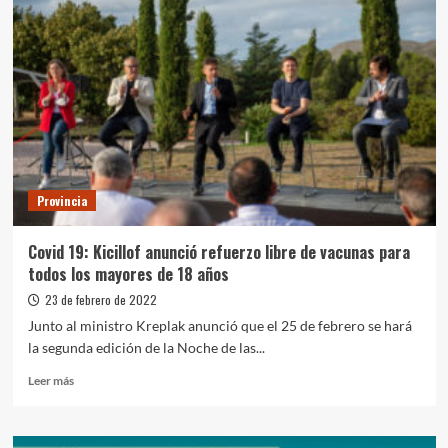
Comienza
la
inscripción
para
la
vacunación
de
niños
y
niñas
Provincia
de
entre
6
Covid 19: Kicillof anunció refuerzo libre de vacunas para
meses
todos los mayores de 18 años
y
3
23 de febrero de 2022
años
Junto al ministro Kreplak anunció que el 25 de febrero se hará
la segunda edición de la Noche de las...
Leer
Leer más
más
sobre
Covid