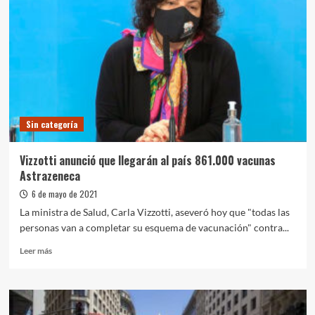
con
el
Comité
de
Expertos
para
analizar
nuevas
medidas
Sin categoría
sanitarias
Vizzotti anunció que llegarán al país 861.000 vacunas
Astrazeneca
6 de mayo de 2021
La ministra de Salud, Carla Vizzotti, aseveró hoy que "todas las
personas van a completar su esquema de vacunación" contra...
Leer
Leer más
más
sobre
Vizzotti
anunció