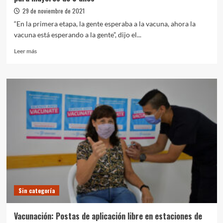
29 de noviembre de 2021
“En la primera etapa, la gente esperaba a la vacuna, ahora la
vacuna está esperando a la gente”, dijo el...
Leer
Leer más
más
sobre
Kicillof
anunció
la
vacunación
libre
con
primera
dosis
para
mayores
de
3
Sin categoría
años
Vacunación: Postas de aplicación libre en estaciones de