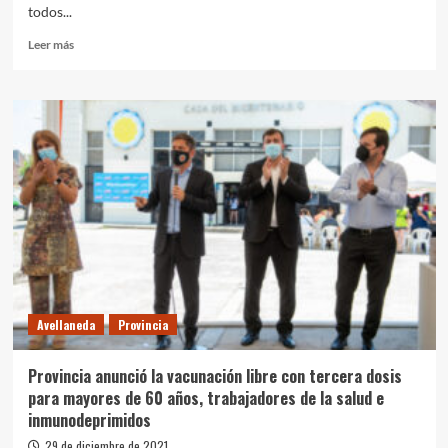
todos...
Leer
Leer más
más
sobre
”La
prioridad
es
que
este
año
haya
escolaridad
y
presencialidad
para
todos
Avellaneda
Provincia
y
todas”,
dijo
Provincia anunció la vacunación libre con tercera dosis
el
para mayores de 60 años, trabajadores de la salud e
presidente
inmunodeprimidos
Fernández
en
29 de diciembre de 2021