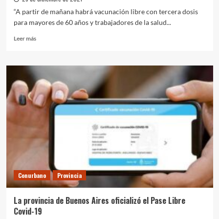
Morón
“A partir de mañana habrá vacunación libre con tercera dosis
para mayores de 60 años y trabajadores de la salud...
Leer
Leer más
más
sobre
Provincia
anunció
la
vacunación
libre
con
tercera
dosis
para
mayores
de
60
Conurbano
Provincia
años,
trabajadores
de
La provincia de Buenos Aires oficializó el Pase Libre
la
Covid-19
salud