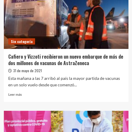
anunciaron
el
inicio
de
la
producción
de
Sin categoría
la
vacuna
Sputnik
Cafiero y Vizzoti recibieron un nuevo embarque de más de
V
dos millones de vacunas de AstraZeneca
en
Argentina
31 de mayo de 2021
Esta mañana a las 7 arribó al país la mayor partida de vacunas
en un solo vuelo desde que comenzó...
Leer
Leer más
más
sobre
Cafiero
y
Vizzoti
recibieron