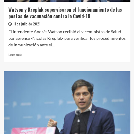
Watson y Kreplak supervisaron el funcionamiento de las
postas de vacunación contra la Covid-19
11 de julio de 2021
El intendente Andrés Watson recibió al viceministro de Salud
bonaerense -Nicolás Kreplak- para verificar los procedimientos
de inmunización ante el...
Leer
Leer más
más
sobre
Watson
y
Kreplak
supervisaron
el
funcionamiento
de
las
postas
de
vacunación
contra