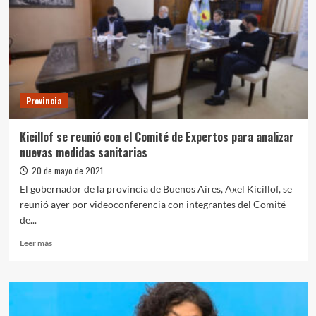
de
nuevos
turnos
Provincia
Kicillof se reunió con el Comité de Expertos para analizar
nuevas medidas sanitarias
20 de mayo de 2021
El gobernador de la provincia de Buenos Aires, Axel Kicillof, se
reunió ayer por videoconferencia con integrantes del Comité
de...
Leer
Leer más
más
sobre
Kicillof
se
reunió