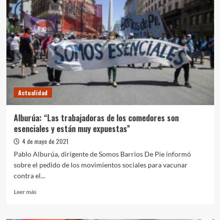
que
llegarán
al
país
861.000
vacunas
Astrazeneca
Actualidad
Alburúa: “Las trabajadoras de los comedores son
esenciales y están muy expuestas”
4 de mayo de 2021
Pablo Alburúa, dirigente de Somos Barrios De Pie informó
sobre el pedido de los movimientos sociales para vacunar
contra el...
Leer
Leer más
más
sobre
Alburúa: