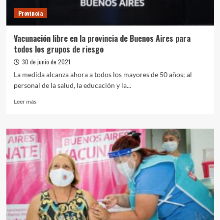
puesta
Provincia
en
marcha
de
Vacunación libre en la provincia de Buenos Aires para
jornadas
todos los grupos de riesgo
de
vacunación
30 de junio de 2021
La medida alcanza ahora a todos los mayores de 50 años; al
personal de la salud, la educación y la...
Leer
Leer más
más
sobre
Vacunación
libre
en
la
provincia
de
Buenos
Aires
para
todos