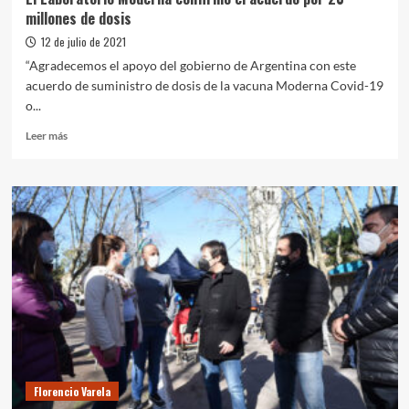
millones de dosis
12 de julio de 2021
“Agradecemos el apoyo del gobierno de Argentina con este
acuerdo de suministro de dosis de la vacuna Moderna Covid-19
o...
Leer
Leer más
más
sobre
El
Laboratorio
Moderna
confirmó
el
acuerdo
por
20
millones
de
dosis
Florencio Varela