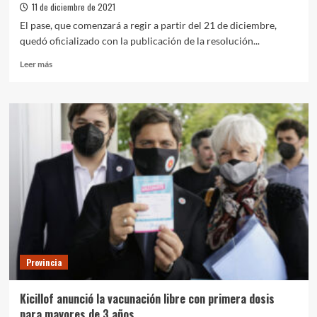
e
11 de diciembre de 2021
inmunodeprimidos
El pase, que comenzará a regir a partir del 21 de diciembre,
quedó oficializado con la publicación de la resolución...
Leer
Leer más
más
sobre
La
provincia
de
Buenos
Aires
oficializó
el
Pase
Libre
Covid-
19
Provincia
Kicillof anunció la vacunación libre con primera dosis
para mayores de 3 años