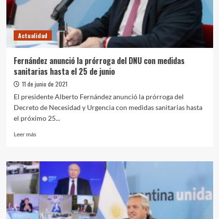
casos,
internaciones
y
Actualidad
muertes
Fernández anunció la prórroga del DNU con medidas
sanitarias hasta el 25 de junio
11 de junio de 2021
El presidente Alberto Fernández anunció la prórroga del
Decreto de Necesidad y Urgencia con medidas sanitarias hasta
el próximo 25...
Leer
Leer más
más
sobre
Fernández
anunció
la
prórroga
del
DNU
con