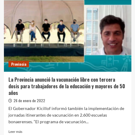
19:
Kicillof
anunció
refuerzo
libre
de
vacunas
para
todos
los
mayores
Provincia
de
18
años
La Provincia anunció la vacunación libre con tercera
dosis para trabajadores de la educación y mayores de 50
años
26 de enero de 2022
El Gobernador Kicillof informó también la implementación de
jornadas itinerantes de vacunación en 2.600 escuelas
bonaerenses. “El programa de vacunación...
Leer
Leer más