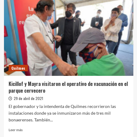
“Las
trabajadoras
de
los
comedores
son
esenciales
y
están
muy
expuestas”
Quilmes
Kicillof y Mayra visitaron el operativo de vacunación en el
parque cervecero
29 de abril de 2021
El gobernador y la intendenta de Quilmes recorrieron las
instalaciones donde ya se inmunizaron más de tres mil
bonaerenses. También...
Leer
Leer más
más