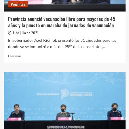
Provincia
la
Covid-
19
Provincia anunció vacunación libre para mayores de 45
años y la puesta en marcha de jornadas de vacunación
6 de julio de 2021
El gobernador Axel Kicillof, presentó las 31 ciudades seguras
donde ya se inmunizó a más del 95% de los inscriptos,...
Leer
Leer más
más
sobre
Provincia
anunció
vacunación
libre
para
mayores
de
45
años
y
la