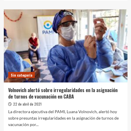
sobre
Kicillof
y
Mayra
visitaron
el
operativo
de
vacunación
en
el
parque
cervecero
Sin categoría
Volnovich alertó sobre irregularidades en la asignación
de turnos de vacunación en CABA
22 de abril de 2021
La directora ejecutiva del PAMI, Luana Volnovich, alertó hoy
sobre presuntas irregularidades en la asignación de turnos de
vacunación por...