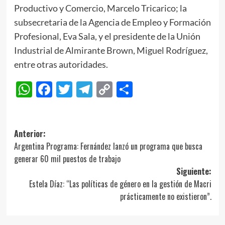
Productivo y Comercio, Marcelo Tricarico; la
subsecretaria de la Agencia de Empleo y Formación
Profesional, Eva Sala, y el presidente de la Unión
Industrial de Almirante Brown, Miguel Rodríguez,
entre otras autoridades.
WhatsApp
Facebook
Twitter
Telegram
Copy
Compartir
Link
Navegación
Anterior:
Argentina Programa: Fernández lanzó un programa que busca
de
generar 60 mil puestos de trabajo
entradas
Siguiente:
Estela Díaz: “Las políticas de género en la gestión de Macri
prácticamente no existieron”.