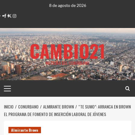
Saltar
8 de agosto de 2026
al
Facebook
Twitter
Instagram
contenido
CAMBIO21
NOTICIAS DEL CONURBANO
Menú
principal
INICIO
CONURBANO
ALMIRANTE BROWN
“TE SUMO”: ARRANCA EN BROWN
EL PROGRAMA DE FOMENTO DE INSERCIÓN LABORAL DE JÓVENES
Almirante Brown