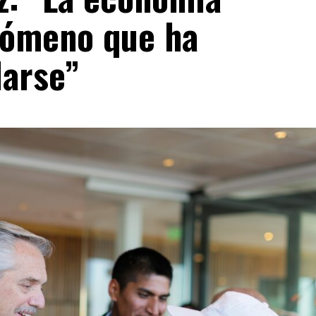
nómeno que ha
darse”