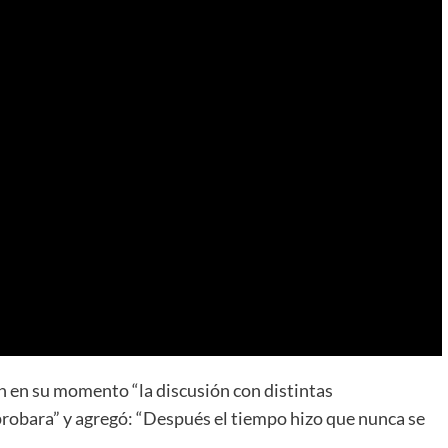
n en su momento “la discusión con distintas
probara” y agregó: “Después el tiempo hizo que nunca se