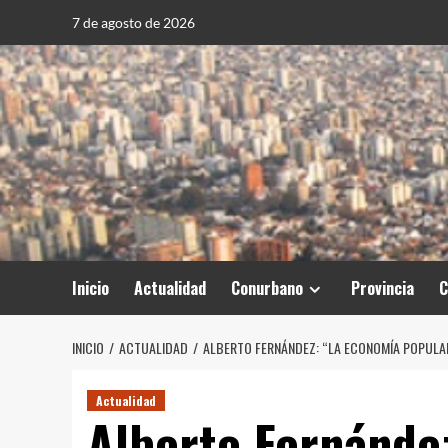
Saltar
7 de agosto de 2026
al
contenido
Inicio
Actualidad
Conurbano
Provincia
C
INICIO
ACTUALIDAD
ALBERTO FERNÁNDEZ: “LA ECONOMÍA POPULA
Actualidad
Alberto Fernánde