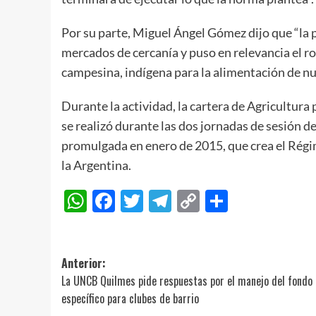
Por su parte, Miguel Ángel Gómez dijo que “la 
mercados de cercanía y puso en relevancia el rol
campesina, indígena para la alimentación de n
Durante la actividad, la cartera de Agricultura
se realizó durante las dos jornadas de sesión d
promulgada en enero de 2015, que crea el Régim
la Argentina.
WhatsApp
Facebook
Twitter
Telegram
Copy
Compart
Link
Navegación
Anterior:
La UNCB Quilmes pide respuestas por el manejo del fondo
de
específico para clubes de barrio
entradas