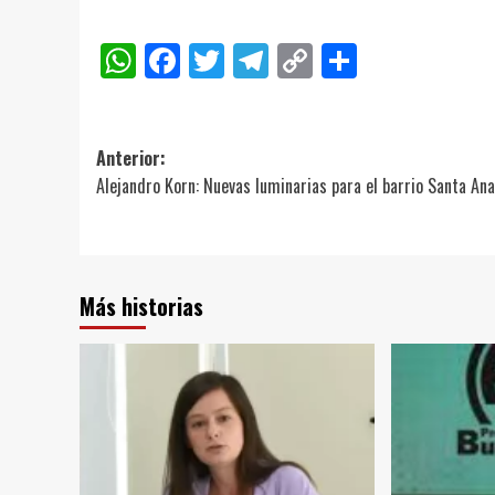
WhatsApp
Facebook
Twitter
Telegram
Copy
Compart
Link
Navegación
Anterior:
Alejandro Korn: Nuevas luminarias para el barrio Santa Ana
de
entradas
Más historias