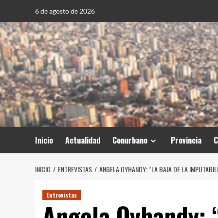
Saltar
6 de agosto de 2026
al
contenido
Inicio
Actualidad
Conurbano
Provincia
C
INICIO
ENTREVISTAS
ANGELA OYHANDY: “LA BAJA DE LA IMPUTABI
Entrevistas
Angela Oyhandy: “