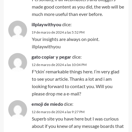
made good content as you did, the web will be
much more useful than ever before.
illplaywithyou
dice:
19 de marzo de 2024 a las 5:52 PM
Your insights are always on point.
illplaywithyou
gato copiar y pegar
dice:
12 de marzo de 2024 a las 10:04 PM
F*ckin’ remarkable things here. I’m very glad
to see your article. Thanks a lot and i am
looking forward to contact you. Will you
please drop me a e-mail?
emoji de miedo
dice:
12 de marzo de 2024 a las 9:27 PM
Superb site you have here but I was curious
about if you knew of any message boards that