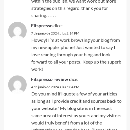
within the publish, we want work out more
strategies on this regard, thank you for
sharing. . . . . .
Fitspresso
dice:
7 de junio de 2024 a las 2:14 PM
Howdy! I’m at work browsing your blog from
my new apple iphone! Just wanted to say I
love reading through your blog and look
forward to all your posts! Keep up the superb
work!
Fitspresso review
dice:
4 de junio de 2024 a las 5:04 PM
Do you mind if I quote a few of your articles
as long as I provide credit and sources back to
your website? My blog site is in the exact
same area of interest as yours and my visitors
would truly benefit from a lot of the
information you provide here. Please let me