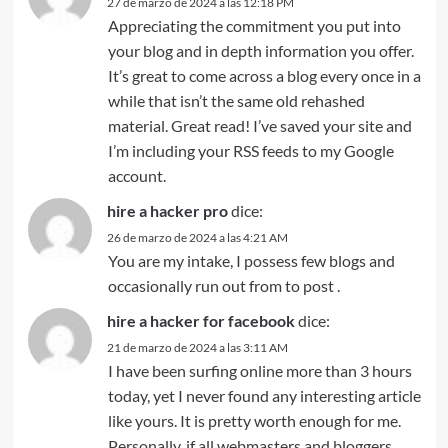
27 de marzo de 2024 a las 12:18 PM
Appreciating the commitment you put into
your blog and in depth information you offer.
It’s great to come across a blog every once in a
while that isn’t the same old rehashed
material. Great read! I’ve saved your site and
I’m including your RSS feeds to my Google
account.
hire a hacker pro
dice:
26 de marzo de 2024 a las 4:21 AM
You are my intake, I possess few blogs and
occasionally run out from to post .
hire a hacker for facebook
dice:
21 de marzo de 2024 a las 3:11 AM
I have been surfing online more than 3 hours
today, yet I never found any interesting article
like yours. It is pretty worth enough for me.
Personally, if all webmasters and bloggers