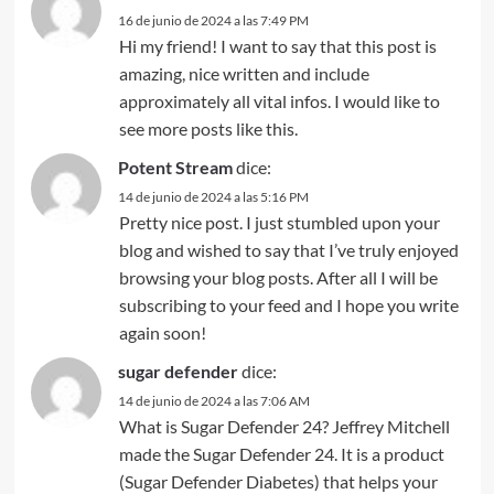
16 de junio de 2024 a las 7:49 PM
Hi my friend! I want to say that this post is
amazing, nice written and include
approximately all vital infos. I would like to
see more posts like this.
Potent Stream
dice:
14 de junio de 2024 a las 5:16 PM
Pretty nice post. I just stumbled upon your
blog and wished to say that I’ve truly enjoyed
browsing your blog posts. After all I will be
subscribing to your feed and I hope you write
again soon!
sugar defender
dice:
14 de junio de 2024 a las 7:06 AM
What is Sugar Defender 24? Jeffrey Mitchell
made the Sugar Defender 24. It is a product
(Sugar Defender Diabetes) that helps your