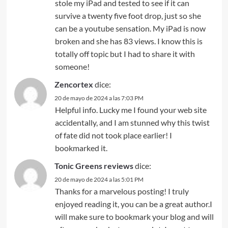
stole my iPad and tested to see if it can
survive a twenty five foot drop, just so she
can be a youtube sensation. My iPad is now
broken and she has 83 views. I know this is
totally off topic but I had to share it with
someone!
Zencortex
dice:
20 de mayo de 2024 a las 7:03 PM
Helpful info. Lucky me I found your web site
accidentally, and I am stunned why this twist
of fate did not took place earlier! I
bookmarked it.
Tonic Greens reviews
dice:
20 de mayo de 2024 a las 5:01 PM
Thanks for a marvelous posting! I truly
enjoyed reading it, you can be a great author.I
will make sure to bookmark your blog and will