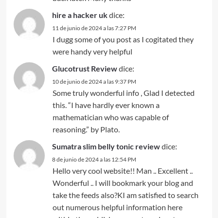
hire a hacker uk
dice:
11 de junio de 2024 a las 7:27 PM
I dugg some of you post as I cogitated they
were handy very helpful
Glucotrust Review
dice:
10 de junio de 2024 a las 9:37 PM
Some truly wonderful info , Glad I detected
this. “I have hardly ever known a
mathematician who was capable of
reasoning.” by Plato.
Sumatra slim belly tonic review
dice:
8 de junio de 2024 a las 12:54 PM
Hello very cool website!! Man .. Excellent ..
Wonderful .. I will bookmark your blog and
take the feeds also?KI am satisfied to search
out numerous helpful information here