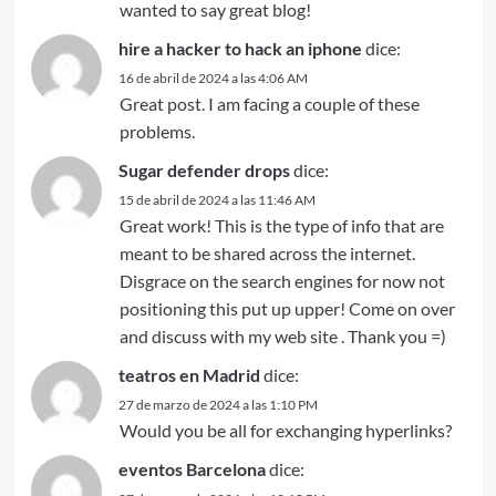
wanted to say great blog!
hire a hacker to hack an iphone
dice:
16 de abril de 2024 a las 4:06 AM
Great post. I am facing a couple of these
problems.
Sugar defender drops
dice:
15 de abril de 2024 a las 11:46 AM
Great work! This is the type of info that are
meant to be shared across the internet.
Disgrace on the search engines for now not
positioning this put up upper! Come on over
and discuss with my web site . Thank you =)
teatros en Madrid
dice:
27 de marzo de 2024 a las 1:10 PM
Would you be all for exchanging hyperlinks?
eventos Barcelona
dice: