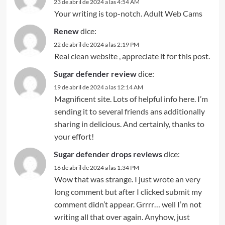
23 de abril de 2024 a las 4:54 AM
Your writing is top-notch.
Adult Web Cams
Renew
dice:
22 de abril de 2024 a las 2:19 PM
Real clean website , appreciate it for this post.
Sugar defender review
dice:
19 de abril de 2024 a las 12:14 AM
Magnificent site. Lots of helpful info here. I’m
sending it to several friends ans additionally
sharing in delicious. And certainly, thanks to
your effort!
Sugar defender drops reviews
dice:
16 de abril de 2024 a las 1:34 PM
Wow that was strange. I just wrote an very
long comment but after I clicked submit my
comment didn’t appear. Grrrr… well I’m not
writing all that over again. Anyhow, just