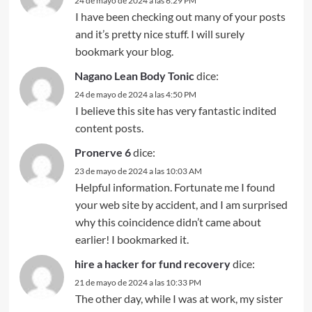
24 de mayo de 2024 a las 6:29 PM
I have been checking out many of your posts
and it’s pretty nice stuff. I will surely
bookmark your blog.
Nagano Lean Body Tonic
dice:
24 de mayo de 2024 a las 4:50 PM
I believe this site has very fantastic indited
content posts.
Pronerve 6
dice:
23 de mayo de 2024 a las 10:03 AM
Helpful information. Fortunate me I found
your web site by accident, and I am surprised
why this coincidence didn’t came about
earlier! I bookmarked it.
hire a hacker for fund recovery
dice:
21 de mayo de 2024 a las 10:33 PM
The other day, while I was at work, my sister