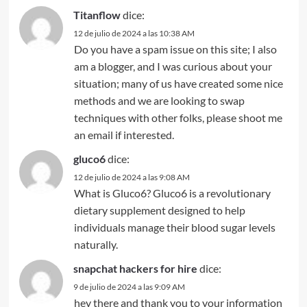
Titanflow
dice:
12 de julio de 2024 a las 10:38 AM
Do you have a spam issue on this site; I also
am a blogger, and I was curious about your
situation; many of us have created some nice
methods and we are looking to swap
techniques with other folks, please shoot me
an email if interested.
gluco6
dice:
12 de julio de 2024 a las 9:08 AM
What is Gluco6? Gluco6 is a revolutionary
dietary supplement designed to help
individuals manage their blood sugar levels
naturally.
snapchat hackers for hire
dice:
9 de julio de 2024 a las 9:09 AM
hey there and thank you to your information