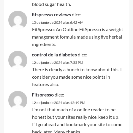
blood sugar health.
fitspresso reviews
dice:
13 de junio de 2024 a las 6:42 AM
FitSpresso: An Outline FitSpresso is a weight
management formula made using five herbal
ingredients.
control de la diabetes
dice:
12 de junio de 2024 a las 7:55 PM
There is clearly a bunch to know about this. I
consider you made some nice points in
features also.
Fitspresso
dice:
12 de junio de 2024 a las 12:19 PM
I’m not that much of a online reader to be
honest but your sites really nice, keep it up!
I’ll go ahead and bookmark your site to come
back later. Many thanks