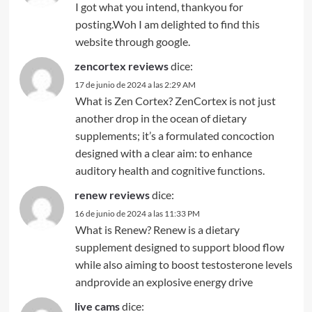
I got what you intend, thankyou for
posting.Woh I am delighted to find this
website through google.
zencortex reviews
dice:
17 de junio de 2024 a las 2:29 AM
What is Zen Cortex? ZenCortex is not just
another drop in the ocean of dietary
supplements; it’s a formulated concoction
designed with a clear aim: to enhance
auditory health and cognitive functions.
renew reviews
dice:
16 de junio de 2024 a las 11:33 PM
What is Renew? Renew is a dietary
supplement designed to support blood flow
while also aiming to boost testosterone levels
andprovide an explosive energy drive
live cams
dice: