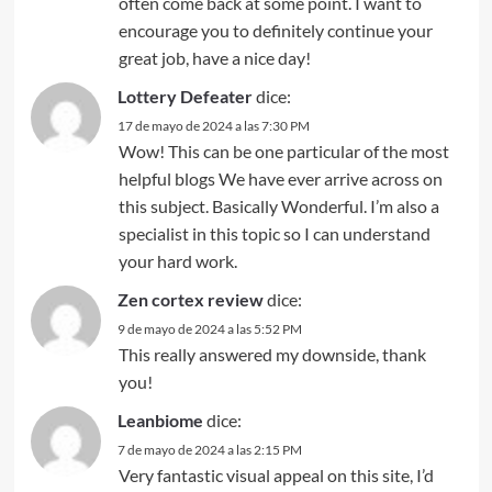
often come back at some point. I want to
encourage you to definitely continue your
great job, have a nice day!
Lottery Defeater
dice:
17 de mayo de 2024 a las 7:30 PM
Wow! This can be one particular of the most
helpful blogs We have ever arrive across on
this subject. Basically Wonderful. I’m also a
specialist in this topic so I can understand
your hard work.
Zen cortex review
dice:
9 de mayo de 2024 a las 5:52 PM
This really answered my downside, thank
you!
Leanbiome
dice:
7 de mayo de 2024 a las 2:15 PM
Very fantastic visual appeal on this site, I’d