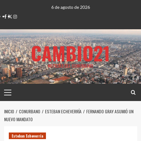
Saltar
6 de agosto de 2026
al
Facebook
Twitter
Instagram
contenido
CAMBIO21
NOTICIAS DEL CONURBANO
Menú
principal
INICIO
CONURBANO
ESTEBAN ECHEVERRÍA
FERNANDO GRAY ASUMIÓ UN
NUEVO MANDATO
Esteban Echeverría