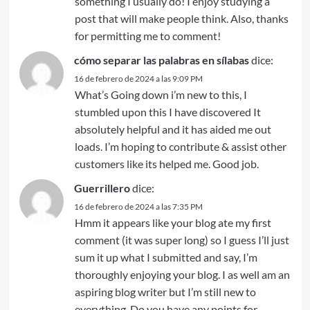
something I usually do! I enjoy studying a
post that will make people think. Also, thanks
for permitting me to comment!
cómo separar las palabras en sílabas
dice:
16 de febrero de 2024 a las 9:09 PM
What’s Going down i’m new to this, I
stumbled upon this I have discovered It
absolutely helpful and it has aided me out
loads. I’m hoping to contribute & assist other
customers like its helped me. Good job.
Guerrillero
dice:
16 de febrero de 2024 a las 7:35 PM
Hmm it appears like your blog ate my first
comment (it was super long) so I guess I’ll just
sum it up what I submitted and say, I’m
thoroughly enjoying your blog. I as well am an
aspiring blog writer but I’m still new to
everything. Do you have any points for