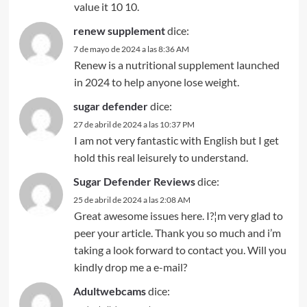
value it 10 10.
renew supplement
dice:
7 de mayo de 2024 a las 8:36 AM
Renew is a nutritional supplement launched
in 2024 to help anyone lose weight.
sugar defender
dice:
27 de abril de 2024 a las 10:37 PM
I am not very fantastic with English but I get
hold this real leisurely to understand.
Sugar Defender Reviews
dice:
25 de abril de 2024 a las 2:08 AM
Great awesome issues here. I?¦m very glad to
peer your article. Thank you so much and i’m
taking a look forward to contact you. Will you
kindly drop me a e-mail?
Adultwebcams
dice: