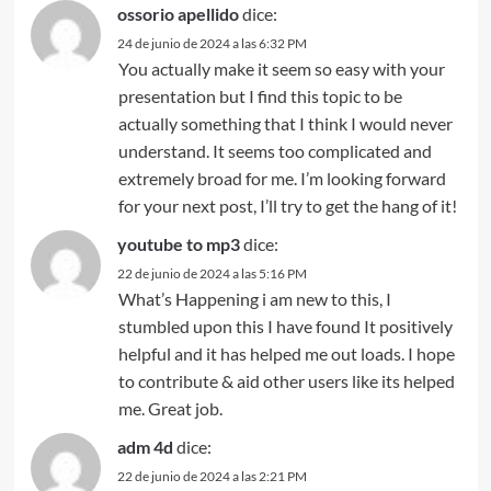
ossorio apellido
dice:
24 de junio de 2024 a las 6:32 PM
You actually make it seem so easy with your
presentation but I find this topic to be
actually something that I think I would never
understand. It seems too complicated and
extremely broad for me. I’m looking forward
for your next post, I’ll try to get the hang of it!
youtube to mp3
dice:
22 de junio de 2024 a las 5:16 PM
What’s Happening i am new to this, I
stumbled upon this I have found It positively
helpful and it has helped me out loads. I hope
to contribute & aid other users like its helped
me. Great job.
adm 4d
dice:
22 de junio de 2024 a las 2:21 PM