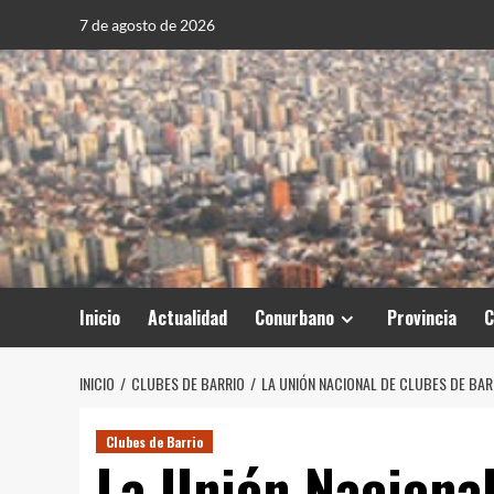
Saltar
7 de agosto de 2026
al
contenido
Inicio
Actualidad
Conurbano
Provincia
C
INICIO
CLUBES DE BARRIO
LA UNIÓN NACIONAL DE CLUBES DE BAR
Clubes de Barrio
La Unión Nacional