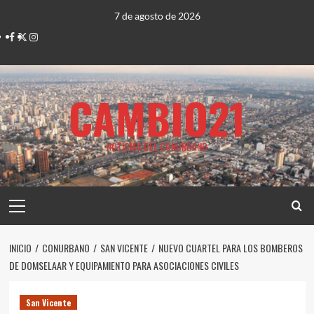
Saltar
7 de agosto de 2026
al
Facebook
Twitter
Instagram
contenido
CAMBIO21
NOTICIAS DEL CONURBANO
Menú
principal
INICIO
CONURBANO
SAN VICENTE
NUEVO CUARTEL PARA LOS BOMBEROS
DE DOMSELAAR Y EQUIPAMIENTO PARA ASOCIACIONES CIVILES
San Vicente