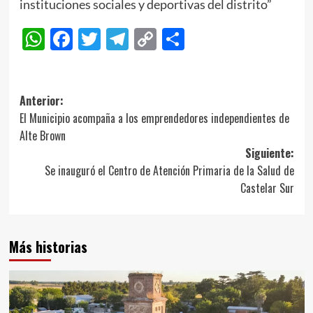
instituciones sociales y deportivas del distrito”
WhatsApp
Facebook
Twitter
Telegram
Copy
Compartir
Link
Navegación
Anterior:
El Municipio acompaña a los emprendedores independientes de
de
Alte Brown
entradas
Siguiente:
Se inauguró el Centro de Atención Primaria de la Salud de
Castelar Sur
Más historias