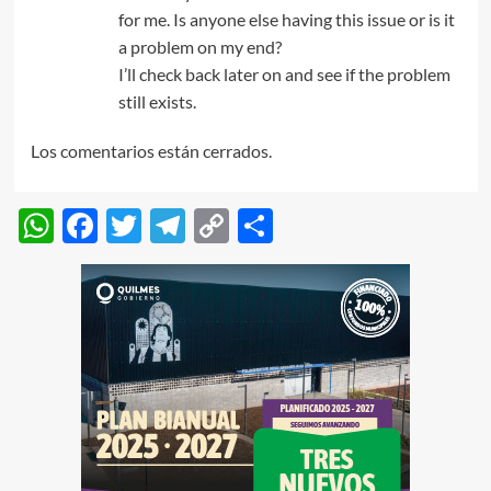
for me. Is anyone else having this issue or is it
a problem on my end?
I’ll check back later on and see if the problem
still exists.
Los comentarios están cerrados.
WhatsApp
Facebook
Twitter
Telegram
Copy
Compartir
Link