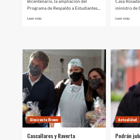
Bicentenario, la ampliación del
Casa Rosada 
Programa de Respaldo a Estudiantes...
ministro de C
Leer
Leer
Leer más
Leer más
más
más
sobre
sobre
Fernández
Más
anunció
Cultur
la
El
ampliación
gobie
de
nacio
las
prese
becas
una
Progresar
aplica
para
para
adolescentes
poten
de
el
16
cons
y
de
17
biene
años
y
Almirante Brown
Actualidad
con
servic
fondos
cultur
Cascallares y Raverta
Podrán jub
del