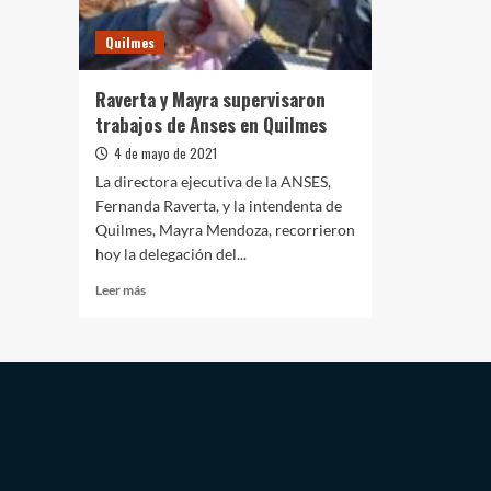
visitaron
cooperativa
Quilmes
gastronómica
Raverta y Mayra supervisaron
trabajos de Anses en Quilmes
4 de mayo de 2021
La directora ejecutiva de la ANSES,
Fernanda Raverta, y la intendenta de
Quilmes, Mayra Mendoza, recorrieron
hoy la delegación del...
Leer
Leer más
más
sobre
Raverta
y
Mayra
supervisaron
trabajos
de
Anses