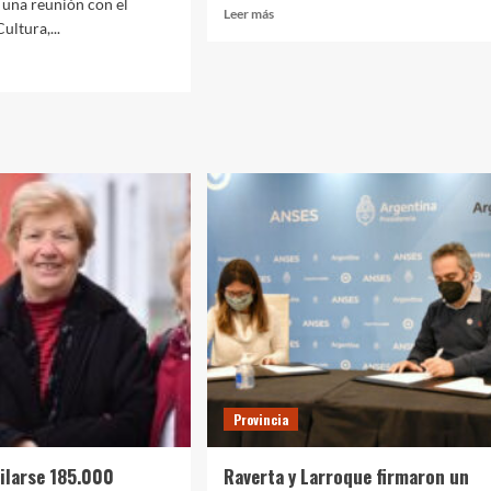
una reunión con el
Leer
Leer más
ultura,...
más
sobre
Mantegazza
y
Raverta
entregaron
a:
jubilaciones
en
rno
Alejandro
nal
Korn
ntó
ción
ciar
umo
s
Provincia
ios
ales
ilarse 185.000
Raverta y Larroque firmaron un