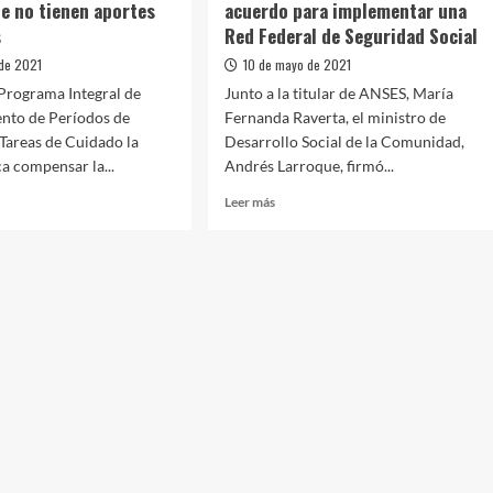
e no tienen aportes
acuerdo para implementar una
s
Red Federal de Seguridad Social
de 2021
10 de mayo de 2021
 Programa Integral de
Junto a la titular de ANSES, María
nto de Períodos de
Fernanda Raverta, el ministro de
 Tareas de Cuidado la
Desarrollo Social de la Comunidad,
 compensar la...
Andrés Larroque, firmó...
Leer
Leer más
más
sobre
n
Raverta
rse
y
00
Larroque
es
firmaron
un
acuerdo
n
para
es
implementar
entes
una
Red
Federal
de