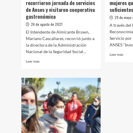
recorrieron jornada de servicios
mujeres qu
Aporte
Solidario
de Anses y visitaron cooperativa
suficiente
de
gastronómica
29 de mayo 
las
26 de agosto de 2021
Grandes
A través del
Fortunas
Reconocimie
El Intendente de Almirante Brown,
Servicio por
Mariano Cascallares, recorrió junto a
ANSES "busca
la directora de la Administración
Nacional de la Seguridad Social...
Leer
Leer más
más
Leer
Leer más
sobre
más
Podrá
sobre
jubila
Cascallares
185.0
y
mujer
Raverta
que
recorrieron
no
jornada
tiene
de
aport
servicios
sufici
de
Anses
y