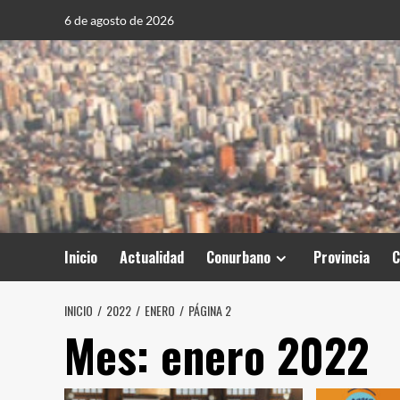
Saltar
6 de agosto de 2026
al
contenido
Inicio
Actualidad
Conurbano
Provincia
C
INICIO
2022
ENERO
PÁGINA 2
Mes:
enero 2022