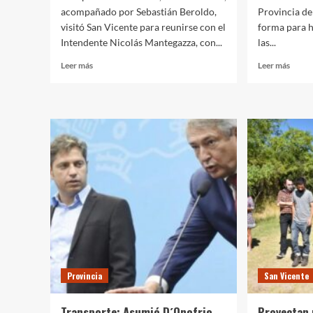
acompañado por Sebastián Beroldo,
Provincia de
visitó San Vicente para reunirse con el
forma para h
Intendente Nicolás Mantegazza, con...
las...
Leer
Leer
Leer más
Leer más
más
más
sobre
sobre
Mantegazza
Cómo
y
recla
Russo
para
repasaron
que
la
te
agenda
hagan
de
un
política
reinte
deportiva
por
local
el
y
apagó
regional
de
Edesu
Provincia
San Vicente
o
Edeno
Transporte: Asumió D´Onofrio,
Proyectan 