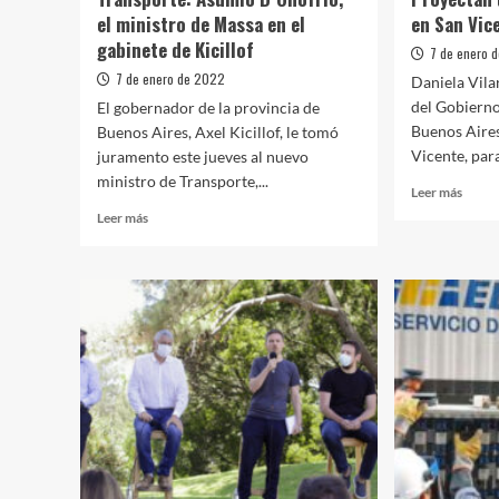
el ministro de Massa en el
en San Vic
gabinete de Kicillof
7 de enero 
7 de enero de 2022
Daniela Vila
del Gobierno
El gobernador de la provincia de
Buenos Aires,
Buenos Aires, Axel Kicillof, le tomó
Vicente, para
juramento este jueves al nuevo
ministro de Transporte,...
Leer
Leer más
más
Leer
Leer más
sobre
más
Proye
sobre
un
Transporte:
parqu
Asumió
ecoló
D
en
´Onofrio,
San
el
Vicen
ministro
de
Massa
en
el
gabinete