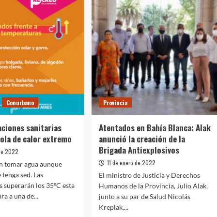
Conurbano
Provincia
ciones sanitarias
Atentados en Bahía Blanca: Alak
 ola de calor extremo
anunció la creación de la
Brigada Antiexplosivos
 de 2022
11 de enero de 2022
n tomar agua aunque
 tenga sed. Las
El ministro de Justicia y Derechos
 superarán los 35ºC esta
Humanos de la Provincia, Julio Alak,
a a una de...
junto a su par de Salud Nicolás
Kreplak,...