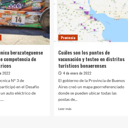
FdT
pidieron
a
el
ica
juicio
político
a
Conte
Provincia
Grand
cnica berazateguense
Cuáles son los puntos de
de competencia de
vacunación y testeo en distritos
tricos
turísticos bonaerenses
de 2022
4 de enero de 2022
écnica N° 3 de
El gobierno de la Provincia de Buenos
participó en el Desafío
Aires creó un mapa georreferenciado
un auto eléctrico de
donde se pueden ubicar todas las
...
postas de...
Leer
Leer más
más
sobre
la
Cuáles