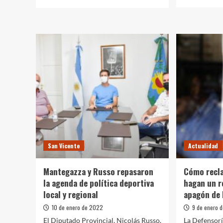
más
más
sobre
sobre
Recom
Miramar:
sanita
Kicillof
frente
se
a
reunió
la
con
ola
representantes
de
del
calor
sector
extre
productivo
local
San Vicente
Actualidad
Mantegazza y Russo repasaron
Cómo recla
la agenda de política deportiva
hagan un r
local y regional
apagón de 
10 de enero de 2022
9 de enero 
El Diputado Provincial, Nicolás Russo,
La Defensorí