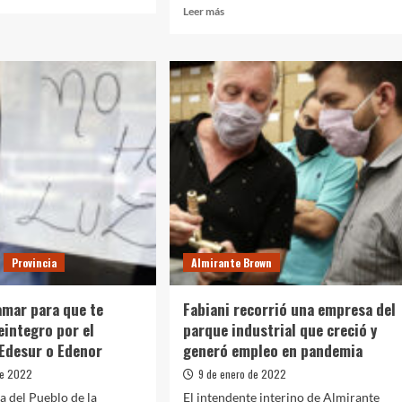
Leer
Leer más
más
endaciones
sobre
rias
Atentados
en
Bahía
Blanca:
Alak
anunció
la
mo
creación
de
la
Brigada
Antiexplosivos
Provincia
Almirante Brown
mar para que te
Fabiani recorrió una empresa del
eintegro por el
parque industrial que creció y
Edesur o Edenor
generó empleo en pandemia
de 2022
9 de enero de 2022
a del Pueblo de la
El intendente interino de Almirante