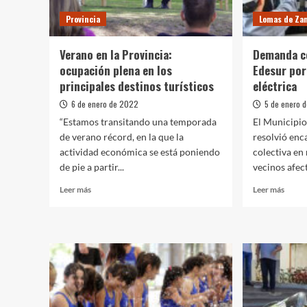
de
Provincia
Lomas de Za
Kicillof
Verano en la Provincia:
Demanda co
ocupación plena en los
Edesur por
principales destinos turísticos
eléctrica
6 de enero de 2022
5 de enero 
“Estamos transitando una temporada
El Municipi
de verano récord, en la que la
resolvió en
actividad económica se está poniendo
colectiva en
de pie a partir...
vecinos afect
Leer
Leer
Leer más
Leer más
más
más
sobre
sobre
Verano
Dema
en
colect
la
contr
Provincia:
Edesu
ocupación
por
plena
los
en
corte