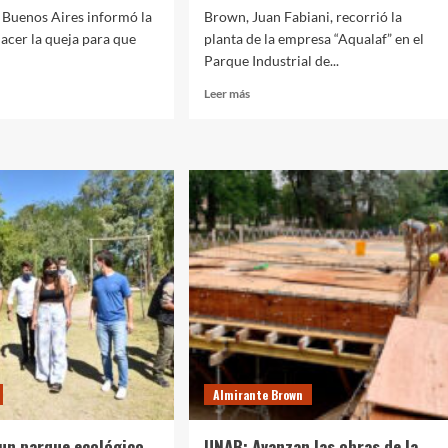
 Buenos Aires informó la
Brown, Juan Fabiani, recorrió la
acer la queja para que
planta de la empresa “Aqualaf” en el
Parque Industrial de...
Leer
Leer más
más
sobre
Fabiani
mar
recorrió
una
empresa
del
parque
industrial
gro
que
creció
y
n
generó
empleo
r
en
Almirante Brown
pandemia
r
un parque ecológico
UNAB: Avanzan las obras de la