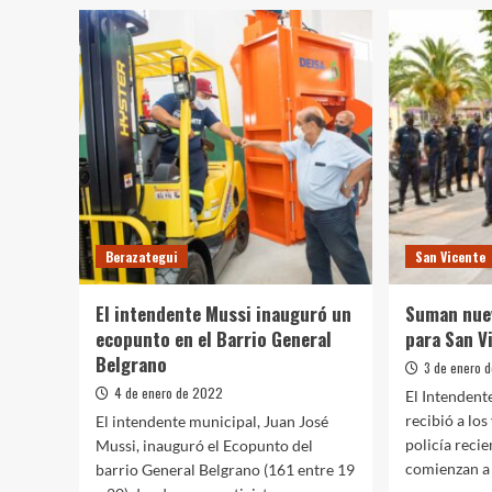
la
técnic
colonia
beraz
de
partic
verano
de
2022
compe
en
de
el
autos
polideportivo
eléctr
municipal
Berazategui
San Vicente
El intendente Mussi inauguró un
Suman nuev
ecopunto en el Barrio General
para San V
Belgrano
3 de enero 
4 de enero de 2022
El Intendent
recibió a los
El intendente municipal, Juan José
policía reci
Mussi, inauguró el Ecopunto del
comienzan a p
barrio General Belgrano (161 entre 19