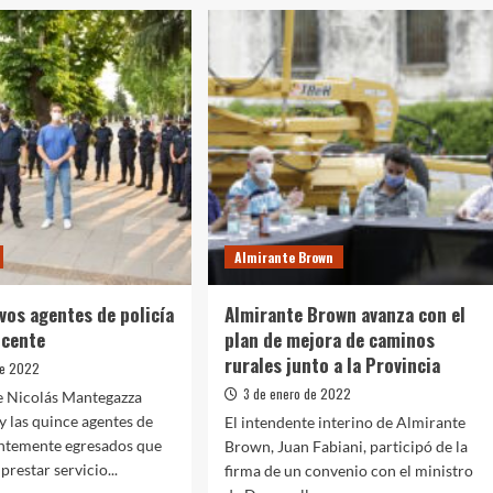
a
son
ateguense
los
ipó
puntos
de
tencia
vacunación
y
testeo
icos
en
distritos
turísticos
bonaerenses
Almirante Brown
os agentes de policía
Almirante Brown avanza con el
icente
plan de mejora de caminos
rurales junto a la Provincia
de 2022
3 de enero de 2022
e Nicolás Mantegazza
 y las quince agentes de
El intendente interino de Almirante
entemente egresados que
Brown, Juan Fabiani, participó de la
restar servicio...
firma de un convenio con el ministro