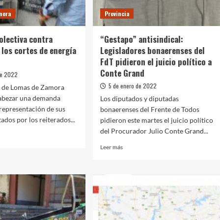
mora
Provincia
lectiva contra
“Gestapo” antisindical:
 los cortes de energía
Legisladores bonaerenses del
FdT pidieron el juicio político a
Conte Grand
de 2022
5 de enero de 2022
o de Lomas de Zamora
cabezar una demanda
Los diputados y diputadas
 representación de sus
bonaerenses del Frente de Todos
ados por los reiterados...
pidieron este martes el juicio político
del Procurador Julio Conte Grand...
Leer
Leer más
más
nda
sobre
iva
“Gestapo”
a
antisindical:
r
Legisladores
bonaerenses
del
s