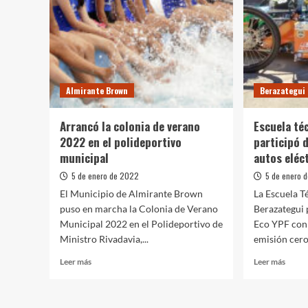
los
de
principales
energí
destinos
eléctr
turísticos
Almirante Brown
Berazategui
Arrancó la colonia de verano
Escuela té
2022 en el polideportivo
participó 
municipal
autos eléc
5 de enero de 2022
5 de enero 
El Municipio de Almirante Brown
La Escuela T
puso en marcha la Colonia de Verano
Berazategui 
Municipal 2022 en el Polideportivo de
Eco YPF con 
Ministro Rivadavia,...
emisión cero.
Leer
Leer
Leer más
Leer más
más
más
sobre
sobre
Arrancó
Escue