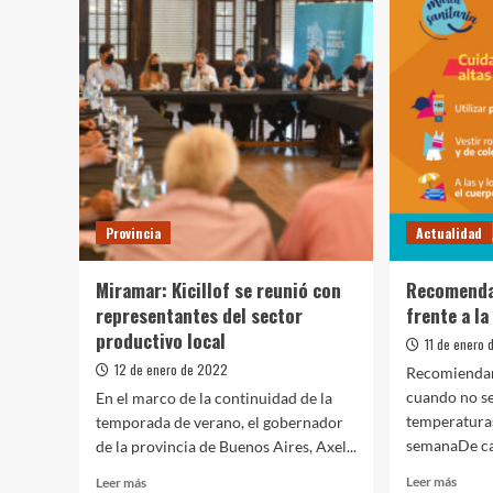
Provincia
Actualidad
Miramar: Kicillof se reunió con
Recomenda
representantes del sector
frente a la
productivo local
11 de enero
12 de enero de 2022
Recomienda
cuando no se
En el marco de la continuidad de la
temperaturas
temporada de verano, el gobernador
semanaDe car
de la provincia de Buenos Aires, Axel...
Leer
Leer
Leer más
Leer más