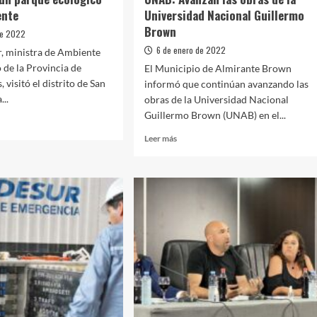
ente
Universidad Nacional Guillermo
Brown
de 2022
6 de enero de 2022
r, ministra de Ambiente
 de la Provincia de
El Municipio de Almirante Brown
 visitó el distrito de San
informó que continúan avanzando las
...
obras de la Universidad Nacional
Guillermo Brown (UNAB) en el...
Leer
Leer más
más
ctan
sobre
UNAB:
e
Avanzan
gico
las
obras
de
te
la
Universidad
Nacional
Guillermo
Brown