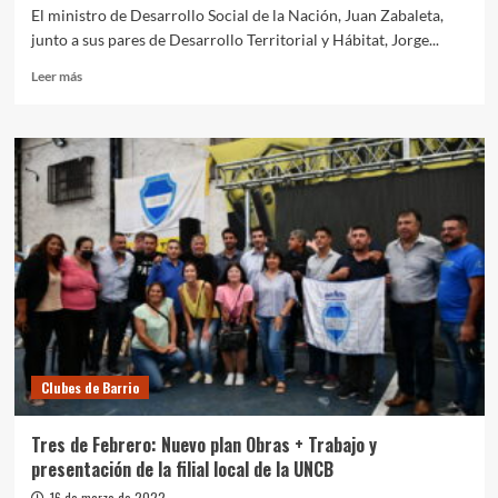
El ministro de Desarrollo Social de la Nación, Juan Zabaleta,
junto a sus pares de Desarrollo Territorial y Hábitat, Jorge...
Leer
Leer más
más
sobre
Los
ministros
Zabaleta,
Ferraresi
y
Moroni
entregaron
microcréditos
para
la
economía
popular
Clubes de Barrio
Tres de Febrero: Nuevo plan Obras + Trabajo y
presentación de la filial local de la UNCB
16 de marzo de 2022