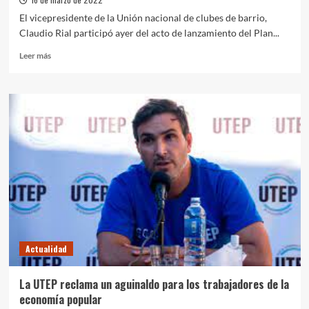
El vicepresidente de la Unión nacional de clubes de barrio,
Claudio Rial participó ayer del acto de lanzamiento del Plan...
Leer
Leer más
más
sobre
Tres
de
Febrero:
Nuevo
plan
Obras
+
Trabajo
y
presentación
de
la
Actualidad
filial
local
de
La UTEP reclama un aguinaldo para los trabajadores de la
la
economía popular
UNCB