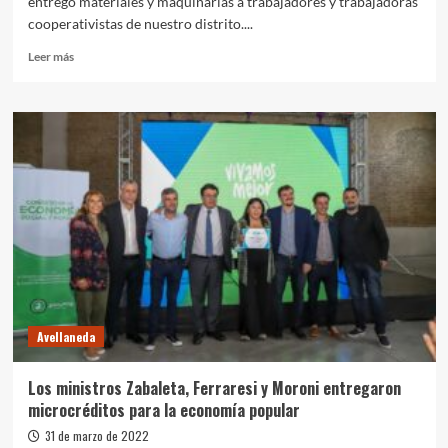
entregó materiales y maquinarias a trabajadores y trabajadoras
cooperativistas de nuestro distrito....
Leer
Leer más
más
sobre
Fabiani
entregó
maquinaria
y
herramientas
a
cooperativistas
locales
Avellaneda
Los ministros Zabaleta, Ferraresi y Moroni entregaron
microcréditos para la economía popular
31 de marzo de 2022