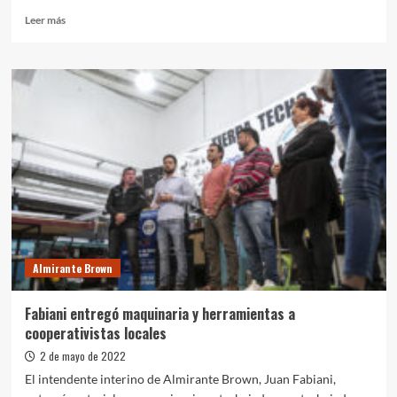
Leer
Leer más
más
sobre
Alberto
en
Varela:
“Estemos
unidos
para
que
esa
derecha
maldita
nunca
más
Almirante Brown
vuelva
a
la
Fabiani entregó maquinaria y herramientas a
Argentina”
cooperativistas locales
2 de mayo de 2022
El intendente interino de Almirante Brown, Juan Fabiani,