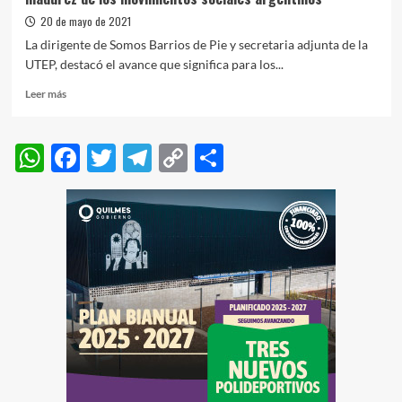
20 de mayo de 2021
La dirigente de Somos Barrios de Pie y secretaria adjunta de la
UTEP, destacó el avance que significa para los...
Leer
Leer más
más
sobre
Norma
WhatsApp
Facebook
Twitter
Telegram
Copy
Compartir
Morales:
Link
“El
nuevo
sindicato
de
la
UTEP
habla
de
la
madurez
de
los
movimientos
sociales