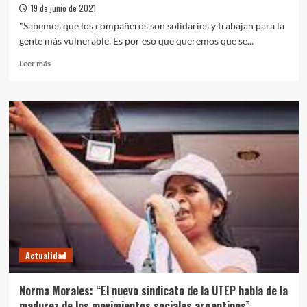
19 de junio de 2021
"Sabemos que los compañeros son solidarios y trabajan para la
gente más vulnerable. Es por eso que queremos que se...
Leer
Leer más
más
sobre
La
UTEP
reclama
un
aguinaldo
para
los
trabajadores
de
la
economía
popular
Actualidad
Norma Morales: “El nuevo sindicato de la UTEP habla de la
madurez de los movimientos sociales argentinos”