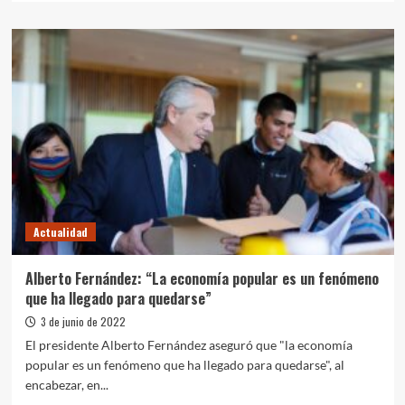
sobre
Ferraresi
y
Chornobroff
entregaron
microcréditos
“Construir
Futuro”
Actualidad
Alberto Fernández: “La economía popular es un fenómeno
que ha llegado para quedarse”
3 de junio de 2022
El presidente Alberto Fernández aseguró que "la economía
popular es un fenómeno que ha llegado para quedarse", al
encabezar, en...