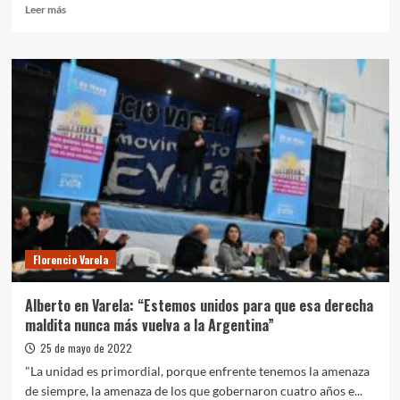
Leer
Leer más
más
sobre
Alberto
Fernández:
“La
economía
popular
es
un
fenómeno
que
ha
llegado
para
Florencio Varela
quedarse”
Alberto en Varela: “Estemos unidos para que esa derecha
maldita nunca más vuelva a la Argentina”
25 de mayo de 2022
"La unidad es primordial, porque enfrente tenemos la amenaza
de siempre, la amenaza de los que gobernaron cuatro años e...