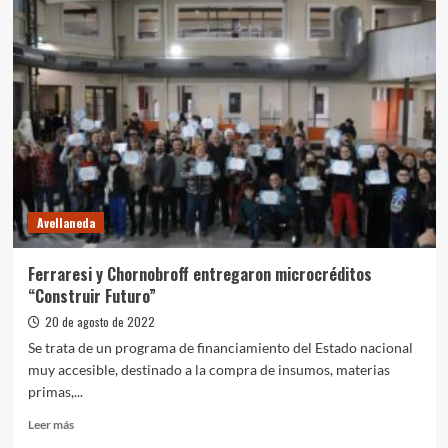
y
Chornobroff
inauguraron
el
1º
Centro
de
Formación
para
la
Economía
Avellaneda
Popular
Ferraresi y Chornobroff entregaron microcréditos
“Construir Futuro”
20 de agosto de 2022
Se trata de un programa de financiamiento del Estado nacional
muy accesible, destinado a la compra de insumos, materias
primas,...
Leer
Leer más
más