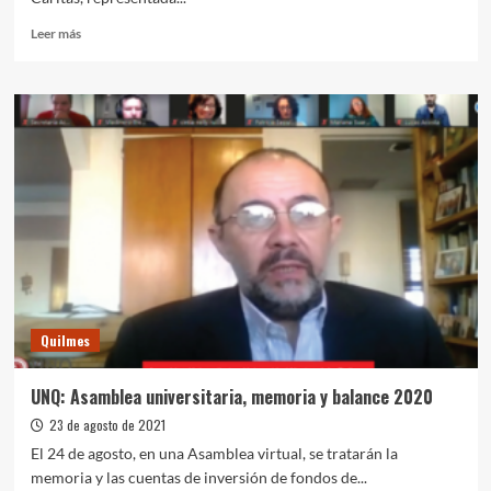
Leer
Leer más
más
sobre
La
UNQ
firmó
un
convenio
de
colaboración
mutua
con
Cáritas
Quilmes
UNQ: Asamblea universitaria, memoria y balance 2020
23 de agosto de 2021
El 24 de agosto, en una Asamblea virtual, se tratarán la
memoria y las cuentas de inversión de fondos de...