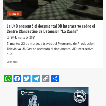
Centro
de
Aislamiento
Quilmes
Sanitario
La UNQ presentó el documental 3D interactivo sobre el
Centro Clandestino de Detención “La Cacha”
26 de marzo de 2021
El martes 23 de marzo, a través del Programa de Producción
Televisiva UNQtv, se presentó el documental 3D interactivo
que...
Leer
Leer más
más
sobre
La
WhatsApp
Facebook
Twitter
Telegram
Copy
Compartir
UNQ
Link
presentó
el
documental
3D
interactivo
sobre