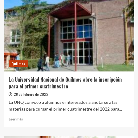
Provincia
firmaron
un
convenio
en
el
marco
del
programa
“Impulsar
Quilmes
Oficios”
La Universidad Nacional de Quilmes abre la inscripción
para el primer cuatrimestre
28 de febrero de 2022
La UNQ convocó a alumnos e interesados a anotarse a las
materias para cursar el primer cuatrimestre del 2022 para...
Leer
Leer más
más
sobre
La