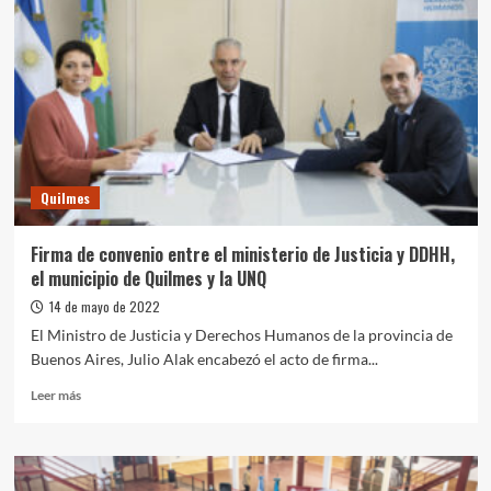
UNQ
y
firmó
un
convenio
para
Quilmes
Tec
Quilmes
Firma de convenio entre el ministerio de Justicia y DDHH,
el municipio de Quilmes y la UNQ
14 de mayo de 2022
El Ministro de Justicia y Derechos Humanos de la provincia de
Buenos Aires, Julio Alak encabezó el acto de firma...
Leer
Leer más
más
sobre
Firma
de