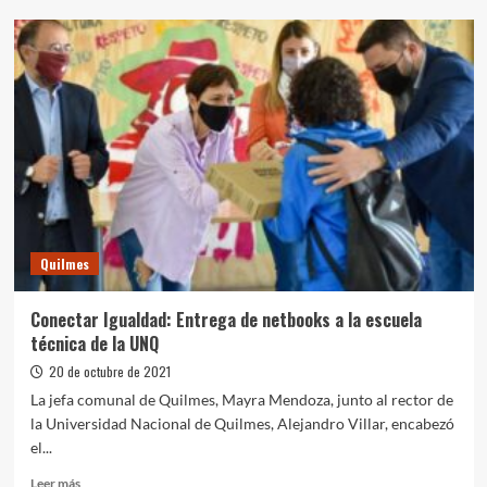
Alfredo
Alfonso
es
el
nuevo
rector
de
la
Universidad
Nacional
de
Quilmes
Quilmes
Conectar Igualdad: Entrega de netbooks a la escuela
técnica de la UNQ
20 de octubre de 2021
La jefa comunal de Quilmes, Mayra Mendoza, junto al rector de
la Universidad Nacional de Quilmes, Alejandro Villar, encabezó
el...
Leer
Leer más