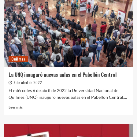
convenio
entre
el
ministerio
de
Justicia
y
DDHH,
el
municipio
Quilmes
de
Quilmes
y
La UNQ inauguró nuevas aulas en el Pabellón Central
la
6 de abril de 2022
UNQ
El miércoles 6 de abril de 2022 la Universidad Nacional de
Quilmes (UNQ) inauguró nuevas aulas en el Pabellón Central,...
Leer
Leer más
más
sobre
La
UNQ
inauguró