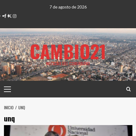
Saltar
7 de agosto de 2026
al
Facebook
Twitter
Instagram
contenido
CAMBIO21
NOTICIAS DEL CONURBANO
Menú
principal
INICIO
UNQ
unq