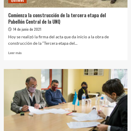
Quilmes
después
de
muchos
Comienza la construcción de la tercera etapa del
años”
Pabellón Central de la UNQ
14 de junio de 2021
Hoy se realizó la firma del acta que da inicio a la obra de
construcción de la “Tercera etapa del...
Leer
Leer más
más
sobre
Comienza
la
construcción
de
la
tercera
etapa
del
Pabellón
Central
de
la