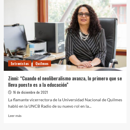
Universidad
Nacional
de
Quilmes
abre
la
inscripción
para
el
primer
cuatrimestre
Entrevistas
Quilmes
Zinni: “Cuando el neoliberalismo avanza, lo primero que se
lleva puesto es a la educación”
16 de diciembre de 2021
La flamante vicerrectora de la Universidad Nacional de Quilmes
habló en la UNCB Radio de su nuevo rol en la...
Leer
Leer más
más
sobre