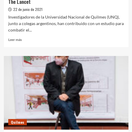
The Lancet
22 de junio de 2021
Investigadores de la Universidad Nacional de Quilmes (UNQ),
junto a colegas argentinos, han contribuido con un estudio para
combatir el...
Leer
Leer más
más
sobre
Una
investigación
de
la
UNQ
llegó
a
la
revista
científica
The
Lancet
Quilmes