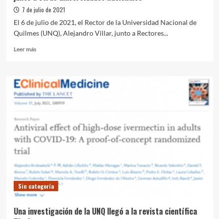
7 de julio de 2021
El 6 de julio de 2021, el Rector de la Universidad Nacional de
Quilmes (UNQ), Alejandro Villar, junto a Rectores...
Leer
Leer más
más
sobre
La
UNQ
celebró
la
constitución
de
“Bioempresa”,
creada
junto
a
otras
universidades
Sin categoría
nacionales
Una investigación de la UNQ llegó a la revista científica