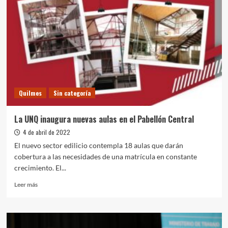
nuevas
aulas
en
el
Pabellón
Central
Quilmes
Sin categoría
La UNQ inaugura nuevas aulas en el Pabellón Central
4 de abril de 2022
El nuevo sector edilicio contempla 18 aulas que darán
cobertura a las necesidades de una matrícula en constante
crecimiento. El...
Leer
Leer más
más
sobre
La
UNQ