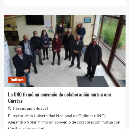
más
sobre
Conectar
Igualdad:
Entrega
de
netbooks
a
la
escuela
técnica
de
la
UNQ
Quilmes
La UNQ firmó un convenio de colaboración mutua con
Cáritas
9 de septiembre de 2021
El rector de la Universidad Nacional de Quilmes (UNQ),
Alejandro Villar, firmó un convenio de colaboración mutua con
Cáritas, representada...