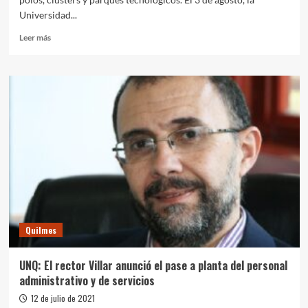
Universidad...
Leer
Leer más
más
sobre
Se
lanzó
en
la
UNQ
el
programa
“Nodos
de
la
Economía
del
Quilmes
Conocimiento”
UNQ: El rector Villar anunció el pase a planta del personal
administrativo y de servicios
12 de julio de 2021