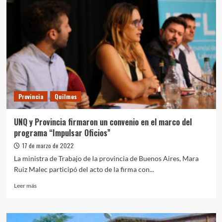
inaugura
nuevas
aulas
en
el
Pabellón
Central
Provincia
Quilmes
UNQ y Provincia firmaron un convenio en el marco del
programa “Impulsar Oficios”
17 de marzo de 2022
La ministra de Trabajo de la provincia de Buenos Aires, Mara
Ruiz Malec participó del acto de la firma con...
Leer
Leer más
más
sobre
UNQ
y