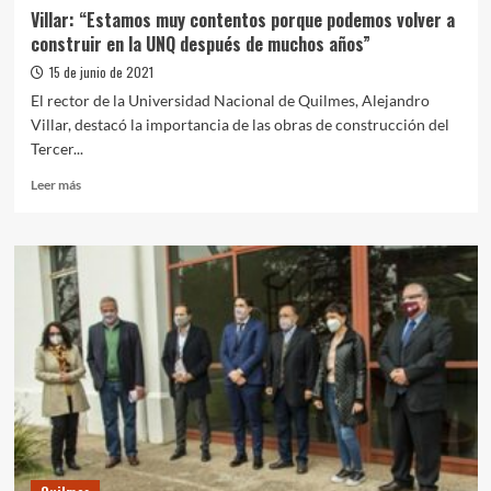
Villar: “Estamos muy contentos porque podemos volver a
construir en la UNQ después de muchos años”
15 de junio de 2021
El rector de la Universidad Nacional de Quilmes, Alejandro
Villar, destacó la importancia de las obras de construcción del
Tercer...
Leer
Leer más
más
sobre
Villar:
“Estamos
muy
contentos
porque
podemos
volver
a
construir
en
la
UNQ