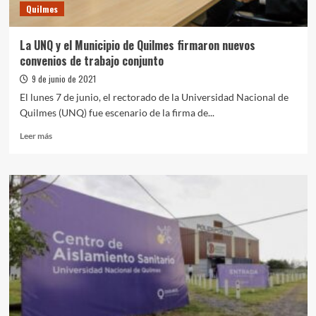
Quilmes
UNQ
La UNQ y el Municipio de Quilmes firmaron nuevos
convenios de trabajo conjunto
9 de junio de 2021
El lunes 7 de junio, el rectorado de la Universidad Nacional de
Quilmes (UNQ) fue escenario de la firma de...
Leer
Leer más
más
sobre
La
UNQ
y
el
Municipio
de
Quilmes
firmaron
nuevos
convenios
de