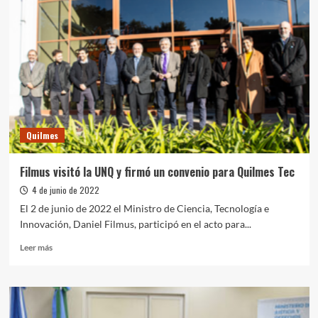
dictará
posgrados
en
economía
popular
Quilmes
Filmus visitó la UNQ y firmó un convenio para Quilmes Tec
4 de junio de 2022
El 2 de junio de 2022 el Ministro de Ciencia, Tecnología e
Innovación, Daniel Filmus, participó en el acto para...
Leer
Leer más
más
sobre
Filmus
visitó
la