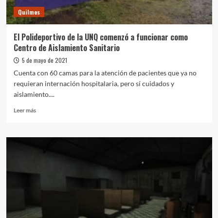
trabajo
Quilmes
conjunto
El Polideportivo de la UNQ comenzó a funcionar como
Centro de Aislamiento Sanitario
5 de mayo de 2021
Cuenta con 60 camas para la atención de pacientes que ya no
requieran internación hospitalaria, pero sí cuidados y
aislamiento....
Leer
Leer más
más
sobre
El
Polideportivo
de
la
UNQ
comenzó
a
funcionar
como