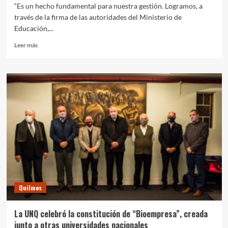
“Es un hecho fundamental para nuestra gestión. Logramos, a
través de la firma de las autoridades del Ministerio de
Educación,...
Leer
Leer más
más
sobre
UNQ:
El
rector
Villar
anunció
el
pase
a
planta
del
personal
administrativo
Quilmes
y
de
servicios
La UNQ celebró la constitución de “Bioempresa”, creada
junto a otras universidades nacionales