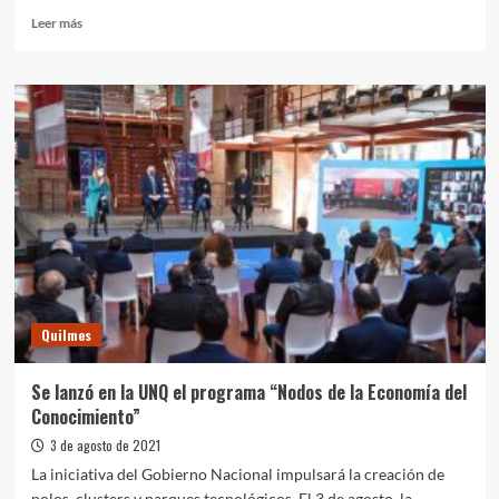
Leer
Leer más
más
sobre
UNQ:
Asamblea
universitaria,
memoria
y
balance
2020
Quilmes
Se lanzó en la UNQ el programa “Nodos de la Economía del
Conocimiento”
3 de agosto de 2021
La iniciativa del Gobierno Nacional impulsará la creación de
polos, clusters y parques tecnológicos. El 3 de agosto, la