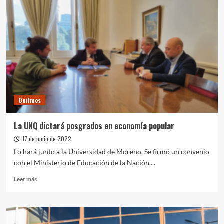
Rafael
Correa
presentaron
el
libro
“Economía
como
ideología
disfrazada
de
Quilmes
ciencia”
La UNQ dictará posgrados en economía popular
17 de junio de 2022
Lo hará junto a la Universidad de Moreno. Se firmó un convenio
con el Ministerio de Educación de la Nación....
Leer
Leer más
más
sobre
La
UNQ