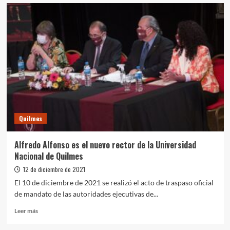
Zinni:
“Cuando
el
neoliberalismo
avanza,
lo
primero
que
se
lleva
puesto
es
Quilmes
a
la
educación”
Alfredo Alfonso es el nuevo rector de la Universidad
Nacional de Quilmes
12 de diciembre de 2021
El 10 de diciembre de 2021 se realizó el acto de traspaso oficial
de mandato de las autoridades ejecutivas de...
Leer
Leer más
más
sobre